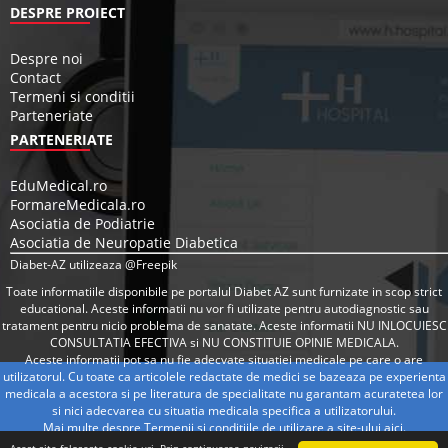
DESPRE PROIECT
Despre noi
Contact
Termeni si conditii
Parteneriate
PARTENERIATE
EduMedical.ro
FormareMedicala.ro
Asociatia de Podiatrie
Asociatia de Neuropatie Diabetica
Diabet-AZ utilizeaza @Freepik
Toate informatiile disponibile pe portalul Diabet AZ sunt furnizate in scop strict
educational. Aceste informatii nu vor fi utilizate pentru autodiagnostic sau
tratament pentru nicio problema de sanatate. Aceste informatii NU INLOCUIESC
CONSULTATIA EFECTIVA si NU CONSTITUIE OPINIE MEDICALA.
Aceste informatii pot sa nu fie adecvate situatiei medicale pe care o are
utilizatorul. Cu toate ca articolele redactate de medici se bazeaza pe experienta
medicala a acestora si pe literatura de specialitate nu garantam acuratetea lor
si nici adecvarea cu situatia medicala specifica a utilizatorului.
Mai multe despre Termenii si conditiile de utilizare a site-ului
aici
.