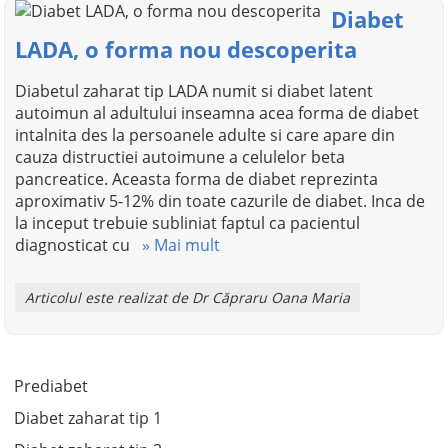
Diabet
LADA, o forma nou descoperita
Diabetul zaharat tip LADA numit si diabet latent
autoimun al adultului inseamna acea forma de diabet
intalnita des la persoanele adulte si care apare din
cauza distructiei autoimune a celulelor beta
pancreatice. Aceasta forma de diabet reprezinta
aproximativ 5-12% din toate cazurile de diabet. Inca de
la inceput trebuie subliniat faptul ca pacientul
diagnosticat cu
» Mai mult
Articolul este realizat de Dr Căpraru Oana Maria
Prediabet
Diabet zaharat tip 1