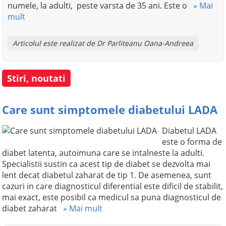
numele, la adulti, peste varsta de 35 ani. Este o
» Mai
mult
Articolul este realizat de Dr Parliteanu Oana-Andreea
Stiri, noutati
Care sunt simptomele diabetului LADA
Diabetul LADA
este o forma de
diabet latenta, autoimuna care se intalneste la adulti.
Specialistii sustin ca acest tip de diabet se dezvolta mai
lent decat diabetul zaharat de tip 1. De asemenea, sunt
cazuri in care diagnosticul diferential este dificil de stabilit,
mai exact, este posibil ca medicul sa puna diagnosticul de
diabet zaharat
» Mai mult