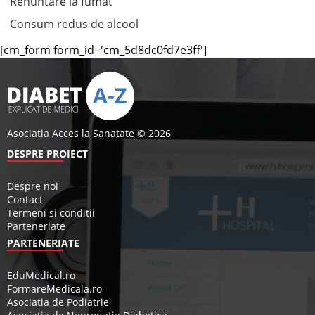
Renuntare la fumat
Consum redus de alcool
[cm_form form_id='cm_5d8dc0fd7e3ff']
Asociatia Acces la Sanatate © 2026
DESPRE PROIECT
Despre noi
Contact
Termeni si conditii
Parteneriate
PARTENERIATE
EduMedical.ro
FormareMedicala.ro
Asociatia de Podiatrie