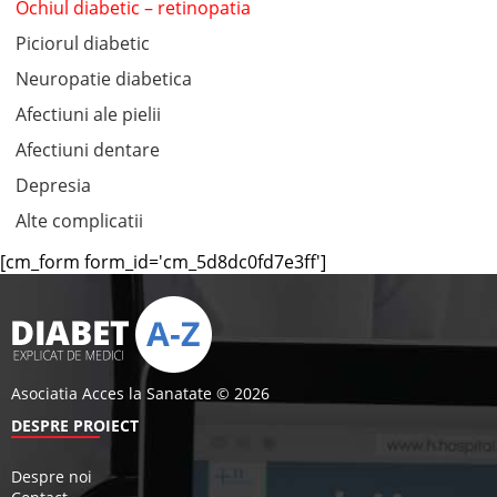
Ochiul diabetic – retinopatia
Piciorul diabetic
Neuropatie diabetica
Afectiuni ale pielii
Afectiuni dentare
Depresia
Alte complicatii
[cm_form form_id='cm_5d8dc0fd7e3ff']
Asociatia Acces la Sanatate © 2026
DESPRE PROIECT
Despre noi