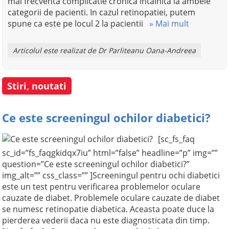
mai frecventa complicatie cronica intalnita la ambele
categorii de pacienti. In cazul retinopatiei, putem
spune ca este pe locul 2 la pacientii
» Mai mult
Articolul este realizat de Dr Parliteanu Oana-Andreea
Stiri, noutati
Ce este screeningul ochilor diabetici?
[sc_fs_faq
sc_id=”fs_faqgkidqx7iu” html=”false” headline=”p” img=””
question=”Ce este screeningul ochilor diabetici?”
img_alt=”” css_class=”” ]Screeningul pentru ochi diabetici
este un test pentru verificarea problemelor oculare
cauzate de diabet. Problemele oculare cauzate de diabet
se numesc retinopatie diabetica. Aceasta poate duce la
pierderea vederii daca nu este diagnosticata din timp.