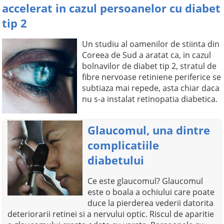
accelerat in cazul persoanelor cu diabet
tip 2
Un studiu al oamenilor de stiinta din
Coreea de Sud a aratat ca, in cazul
bolnavilor de diabet tip 2, stratul de
fibre nervoase retiniene periferice se
subtiaza mai repede, asta chiar daca
nu s-a instalat retinopatia diabetica.
Glaucomul, una dintre
complicatiile
diabetului
Ce este glaucomul? Glaucomul
este o boala a ochiului care poate
duce la pierderea vederii datorita
deteriorarii retinei si a nervului optic. Riscul de aparitie