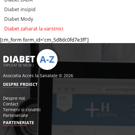
Diabet insipid
Diabet Mody
Diabet zaharat la varstnici
[cm_form form_id='cm_5d8dc0fd7e3ff']
Asociatia Acces la Sanatate © 2026
DESPRE PROIECT
Despre noi
Contact
Termeni si conditii
Parteneriate
PARTENERIATE