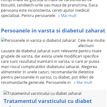
biscuitii, sandwich-urile sau masa de pranz/cina. Daca
persoana este inconstienta, cereti ajutor medical
specializat. Pentru persoanele
» Mai mult
Persoanele in varsta si diabetul zaharat
Cele mai multe
afectiuni
cauzate de diabetul zaharat sunt relevante pentru toate
grupele de varsta, dar exista unele modificari specifice
care sunt rezultatul inaintarii in varsta, si care ar putea
mari riscul complicatiilor diabetului zaharat. Alegerea
alimentelor In unele cazuri, recomandarile dietetice
pentru persoanele in varsta, cu diabet, pot diferi de
recomandarile generale. Persoanele in
» Mai mult
Tratamentul varsticului cu diabet