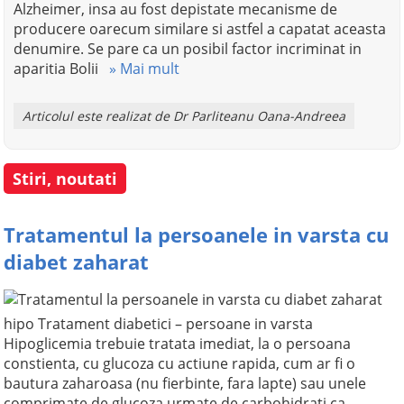
Alzheimer, insa au fost depistate mecanisme de
producere oarecum similare si astfel a capatat aceasta
denumire. Se pare ca un posibil factor incriminat in
aparitia Bolii
» Mai mult
Articolul este realizat de Dr Parliteanu Oana-Andreea
Stiri, noutati
Tratamentul la persoanele in varsta cu
diabet zaharat
hipo Tratament diabetici – persoane in varsta
Hipoglicemia trebuie tratata imediat, la o persoana
constienta, cu glucoza cu actiune rapida, cum ar fi o
bautura zaharoasa (nu fierbinte, fara lapte) sau unele
comprimate de glucoza urmate de carbohidrati ca