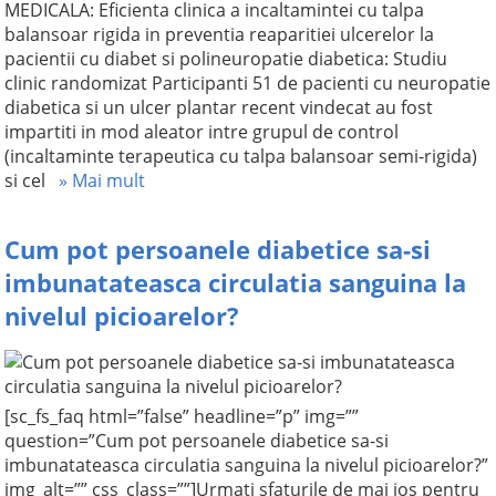
MEDICALA: Eficienta clinica a incaltamintei cu talpa
balansoar rigida in preventia reaparitiei ulcerelor la
pacientii cu diabet si polineuropatie diabetica: Studiu
clinic randomizat Participanti 51 de pacienti cu neuropatie
diabetica si un ulcer plantar recent vindecat au fost
impartiti in mod aleator intre grupul de control
(incaltaminte terapeutica cu talpa balansoar semi-rigida)
si cel
» Mai mult
Cum pot persoanele diabetice sa-si
imbunatateasca circulatia sanguina la
nivelul picioarelor?
[sc_fs_faq html=”false” headline=”p” img=””
question=”Cum pot persoanele diabetice sa-si
imbunatateasca circulatia sanguina la nivelul picioarelor?”
img_alt=”” css_class=””]Urmati sfaturile de mai jos pentru