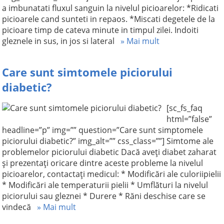
a imbunatati fluxul sanguin la nivelul picioarelor: *Ridicati
picioarele cand sunteti in repaos. *Miscati degetele de la
picioare timp de cateva minute in timpul zilei. Indoiti
gleznele in sus, in jos si lateral
» Mai mult
Care sunt simtomele piciorului
diabetic?
[sc_fs_faq
html=”false”
headline=”p” img=”” question=”Care sunt simptomele
piciorului diabetic?” img_alt=”” css_class=””] Simtome ale
problemelor piciorului diabetic Dacă aveți diabet zaharat
şi prezentaţi oricare dintre aceste probleme la nivelul
picioarelor, contactați medicul: * Modificări ale culoriipielii
* Modificări ale temperaturii pielii * Umflături la nivelul
piciorului sau gleznei * Durere * Răni deschise care se
vindecă
» Mai mult