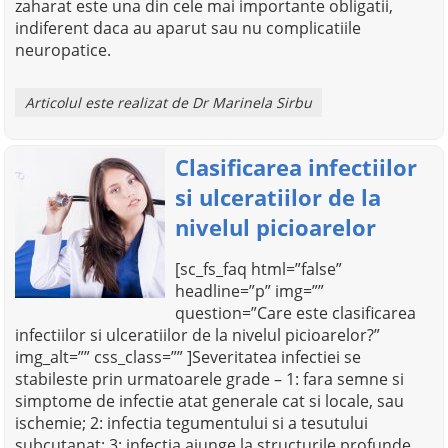
zaharat este una din cele mai importante obligatii,
indiferent daca au aparut sau nu complicatiile
neuropatice.
Articolul este realizat de Dr Marinela Sirbu
Clasificarea infectiilor
si ulceratiilor de la
nivelul picioarelor
[sc_fs_faq html=”false”
headline=”p” img=””
question=”Care este clasificarea
infectiilor si ulceratiilor de la nivelul picioarelor?”
img_alt=”” css_class=”” ]Severitatea infectiei se
stabileste prin urmatoarele grade – 1: fara semne si
simptome de infectie atat generale cat si locale, sau
ischemie; 2: infectia tegumentului si a tesutului
subcutanat; 3: infectia ajunge la structurile profunde