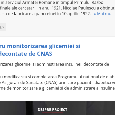
in serviciul Armatei Romane in timpul Primului Razboi
finale ale cercetarii in anul 1921. Nicolae Paulescu a obtinut
sa de fabricare a pancreinei in 10 aprilie 1922.
» Mai mult
can
ru monitorizarea glicemiei si
 decontate de CNAS
u modificarea si completarea Programului national de diab
Asigurari de Sanatate (CNAS) prin care pacientii diabetici v
ne de monitorizare a glicemiei si de administrare a insuline
DESPRE PROIECT