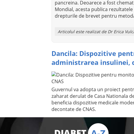
pancreina. Deoarece a fost chemat 
Mondial, acesta publica rezultatele 
drepturile de brevet pentru metoda 
Articolul este realizat de Dr Erica Vul
Dancila: Dispozitive pent
administrarea insulinei,
Guvernul va adopta un proiect pentr
zaharat derulat de Casa Nationala de 
beneficia dispozitive medicale moder
decontate de CNAS.