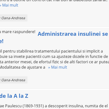
 Mai mult
anu Oana-Andreea
Administrarea insulinei se
e!
 pentru stabilirea tratamentului pacientului si implicit a
buie sa invete pacientii cum sa ajusteze dozele in functie de
anterior mesei, de efortul fizic si de alti factori ce ar pute
 Modalitatea de ajustare a
» Mai mult
anu Oana-Andreea
de la A la Z
ae Paulescu (1869-1931) a descoperit insulina, numita de el