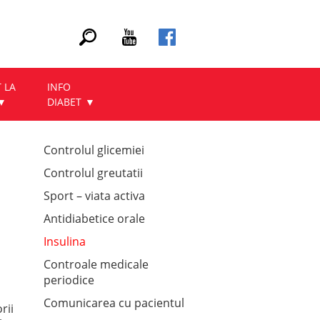
 LA
INFO
DIABET
Controlul glicemiei
Controlul greutatii
Sport – viata activa
Antidiabetice orale
Insulina
Controale medicale
periodice
Comunicarea cu pacientul
rii