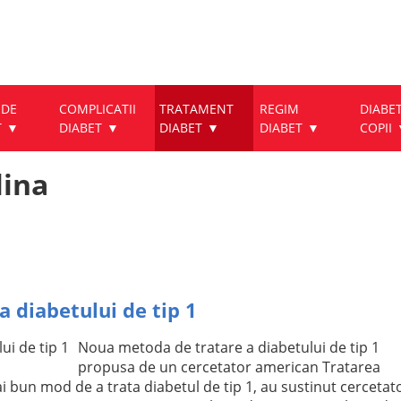
 DE
COMPLICATII
TRATAMENT
REGIM
DIABET
T
DIABET
DIABET
DIABET
COPII
lina
 diabetului de tip 1
Noua metoda de tratare a diabetului de tip 1
propusa de un cercetator american Tratarea
mai bun mod de a trata diabetul de tip 1, au sustinut cercetato