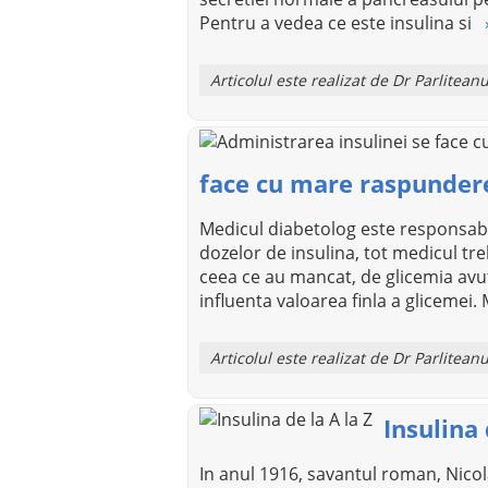
Pentru a vedea ce este insulina si
»
Articolul este realizat de Dr Parlite
face cu mare raspunder
Medicul diabetolog este responsabil
dozelor de insulina, tot medicul tre
ceea ce au mancat, de glicemia avuta 
influenta valoarea finla a glicemei.
Articolul este realizat de Dr Parlite
Insulina 
In anul 1916, savantul roman, Nicol