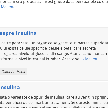
mericani si-a propus sa investigheze daca persoanele cu di
Mai mult
espre insulina
catre pancreas, un organ ce se gaseste in partea superioa
ui exista celule specifice, celulele beta, care secreta
pal reglarea nivelului glucozei din sange. Atunci cand mancam
sforma la nivel intestinal in zahar. Acesta se
» Mai mult
anu Oana-Andreea
insulina
a o varietate de tipuri de insulina, care au venit in sprijinu
oata beneficia de cel mai bun tratament. Se doreste mimarea
ntru a obtine un control cat mai bun al diabetului zaharat.