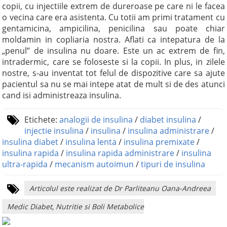
copii, cu injectiile extrem de dureroase pe care ni le facea
o vecina care era asistenta. Cu totii am primi tratament cu
gentamicina, ampicilina, penicilina sau poate chiar
moldamin in copliaria nostra. Aflati ca intepatura de la
„penul” de insulina nu doare. Este un ac extrem de fin,
intradermic, care se foloseste si la copii. In plus, in zilele
nostre, s-au inventat tot felul de dispozitive care sa ajute
pacientul sa nu se mai intepe atat de mult si de des atunci
cand isi administreaza insulina.
Etichete:
analogii de insulina
/
diabet insulina
/
injectie insulina
/
insulina
/
insulina administrare
/
insulina diabet
/
insulina lenta
/
insulina premixate
/
insulina rapida
/
insulina rapida administrare
/
insulina
ultra-rapida
/
mecanism autoimun
/
tipuri de insulina
Articolul este realizat de Dr Parliteanu Oana-Andreea
Medic Diabet, Nutritie si Boli Metabolice