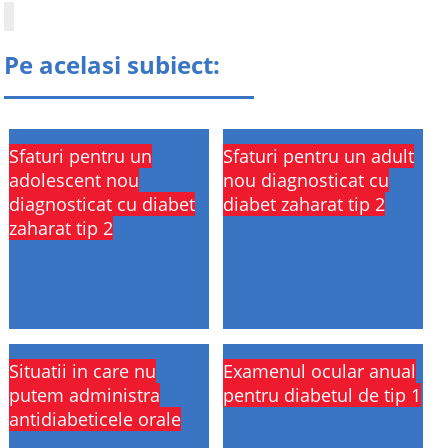
Pe acelasi subiect:
Sfaturi pentru un
Sfaturi pentru un adult
adolescent nou
nou diagnosticat cu
diagnosticat cu diabet
diabet zaharat tip 2
zaharat tip 2
Situatii in care nu
Examenul ocular anual
putem administra
pentru diabetul de tip 1
antidiabeticele orale