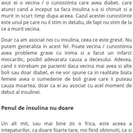
avut ei o vecina / o cunostiinta care avea diabet, care
atunci cand a inceput sa faca insulina s-a si chinuit si a
murit in scurt timp dupa aceea. Cazul acestei cunostiinte
este unul pe care nu il stim in detaliu, de fapt nu stim de la
ce a murit vecina.
Doar ca am asociat noi cu insulina, ceea ce este gresit. Nu
putem generaliza in acest fel. Poate vecina / cunostiinta
avea probleme grave cu inima si a facut un infarct
miocardic, posibil adevarata cauza a decesului. Adesea,
cand ii intrebam pe pacienti daca vecina mai avea si alte
boli sau doar diabet, ei ne vor spune ca in realitate biata
femeie avea o sumedenie de boli grave care ii puteau
cauza moartea, doar ca ei au asociat cu acel moment de
debut al insulinei.
Penul de insulina nu doare
Un alt mit, sau mai bine zis o frica, este aceea a
intepaturilor, ca doare foarte tare, noi fiind obisnuiti, ca si