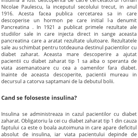
Insulina a fost descoperita de catre cercetatorul roman
Nicolae Paulescu, la inceputul secolului trecut, in anul
1916. Acesta facea publica cercetarea sa in care
descoperise un hormon pe care initial l-a denumit
Pancreatina . In 1921 a publicat primele rezultate ale
studiilor sale in care injecta direct in sange aceasta
pancreatina care a aratat rezultate uluitoare. Rezultatele
sale au schimbat pentru totdeauna destinul pacientilor cu
diabet zaharat. Aceasta mare descoperire a ajutat
pacientii cu diabet zaharat tip 1 sa aiba o speranta de
viata asemanatoare cu cea a oamenilor fara diabet.
Inainte de aceasta descoperite, pacientii mureau in
decursul a catorva saptamani de la debutul bolii.
Cand se foloseste insulina?
Insulina se administreaza in cazul pacientilor cu diabet
zaharat. Obligatoriu la cei cu diabet zaharat tip 1 din cauza
faptului ca este o boala autoimuna in care apare deficitul
absolut de insulina, iar viata pacientului depinde de