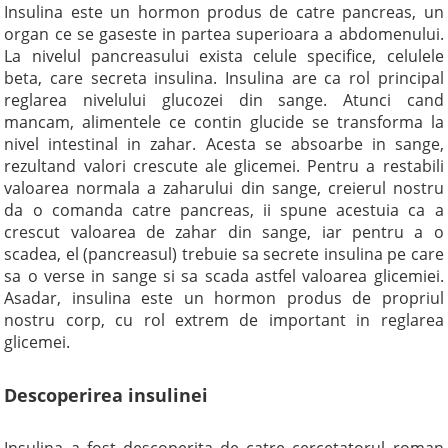
Insulina este un hormon produs de catre pancreas, un
organ ce se gaseste in partea superioara a abdomenului.
La nivelul pancreasului exista celule specifice, celulele
beta, care secreta insulina. Insulina are ca rol principal
reglarea nivelului glucozei din sange. Atunci cand
mancam, alimentele ce contin glucide se transforma la
nivel intestinal in zahar. Acesta se absoarbe in sange,
rezultand valori crescute ale glicemei. Pentru a restabili
valoarea normala a zaharului din sange, creierul nostru
da o comanda catre pancreas, ii spune acestuia ca a
crescut valoarea de zahar din sange, iar pentru a o
scadea, el (pancreasul) trebuie sa secrete insulina pe care
sa o verse in sange si sa scada astfel valoarea glicemiei.
Asadar, insulina este un hormon produs de propriul
nostru corp, cu rol extrem de important in reglarea
glicemei.
Descoperirea insulinei