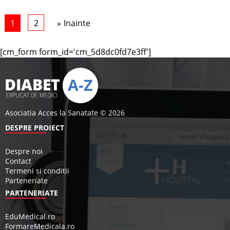
1
2
Inainte
[cm_form form_id='cm_5d8dc0fd7e3ff']
Asociatia Acces la Sanatate © 2026
DESPRE PROIECT
Despre noi
Contact
Termeni si conditii
Parteneriate
PARTENERIATE
EduMedical.ro
FormareMedicala.ro