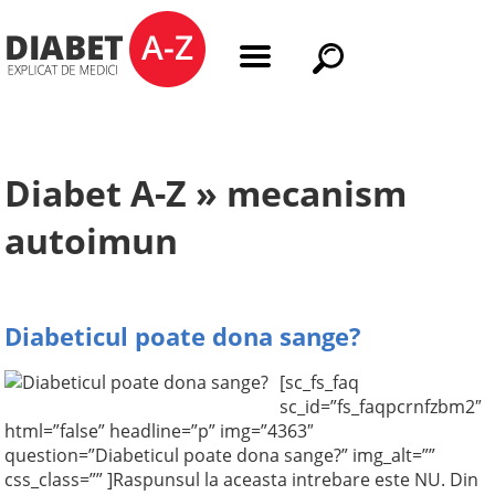
Diabet A-Z » mecanism
autoimun
Diabeticul poate dona sange?
[sc_fs_faq
sc_id=”fs_faqpcrnfzbm2″
html=”false” headline=”p” img=”4363″
question=”Diabeticul poate dona sange?” img_alt=””
css_class=”” ]Raspunsul la aceasta intrebare este NU. Din