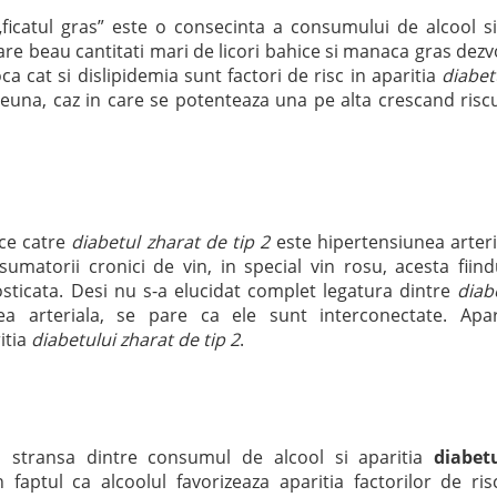
„ficatul gras” este o consecinta a consumului de alcool s
care beau cantitati mari de licori bahice si manaca gras dezv
a cat si dislipidemia sunt factori de risc in aparitia
diabet
reuna, caz in care se potenteaza una pe alta crescand riscu
uce catre
diabetul zharat de tip 2
este hipertensiunea arteri
matorii cronici de vin, in special vin rosu, acesta fiind
osticata. Desi nu s-a elucidat complet legatura dintre
diab
a arteriala, se pare ca ele sunt interconectate. Apar
itia
diabetului zharat de tip 2
.
 stransa dintre consumul de alcool si aparitia
diabet
 faptul ca alcoolul favorizeaza aparitia factorilor de ris