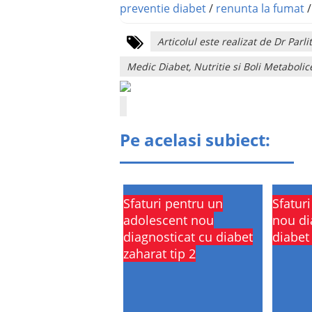
preventie diabet
/
renunta la fumat
Articolul este realizat de Dr Pa
Medic Diabet, Nutritie si Boli Metabolic
Pe acelasi subiect:
Sfaturi pentru un
Sfatur
adolescent nou
nou di
diagnosticat cu diabet
diabet 
zaharat tip 2