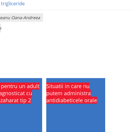
/
trigliceride
rliteanu Oana-Andreea
e
i pentru un adult
Situatii in care nu
agnosticat cu
putem administra
zaharat tip 2
antidiabeticele orale