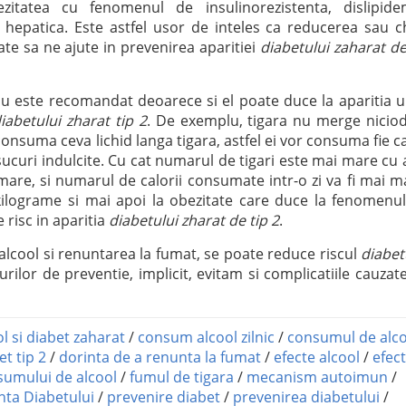
zitatea cu fenomenul de insulinorezistenta, dislipide
a hepatica. Este astfel usor de inteles ca reducerea sau c
te sa ne ajute in prevenirea aparitiei
diabetului zaharat de
nu este recomandat deoarece si el poate duce la aparitia 
iabetului zharat tip 2
. De exemplu, tigara nu merge nicio
onsuma ceva lichid langa tigara, astfel ei vor consuma fie c
 sucuri indulcite. Cu cat numarul de tigari este mai mare cu 
 mare, si numarul de calorii consumate intr-o zi va fi mai m
ilograme si mai apoi la obezitate care duce la fenomenu
 risc in aparitia
diabetului zharat de tip 2
.
 alcool si renuntarea la fumat, se poate reduce riscul
diabet
rilor de preventie, implicit, evitam si complicatiile cauzat
ol si diabet zaharat
/
consum alcool zilnic
/
consumul de alco
et tip 2
/
dorinta de a renunta la fumat
/
efecte alcool
/
efec
sumului de alcool
/
fumul de tigara
/
mecanism autoimun
/
nta Diabetului
/
prevenire diabet
/
prevenirea diabetului
/