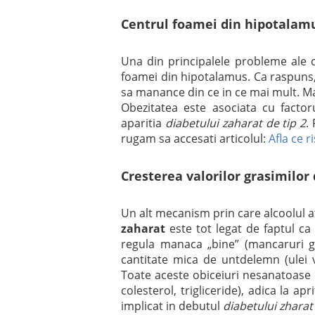
Centrul foamei din hipotalam
Una din principalele probleme ale 
foamei din hipotalamus. Ca raspuns,
sa manance din ce in ce mai mult. Ma
Obezitatea este asociata cu factoru
aparitia
diabetului zaharat de tip 2
.
rugam sa accesati articolul:
Afla ce r
Cresterea valorilor grasimilor
Un alt mecanism prin care alcoolul a
zaharat
este tot legat de faptul c
regula manaca „bine” (mancaruri gr
cantitate mica de untdelemn (ulei 
Toate aceste obiceiuri nesanatoase d
colesterol, trigliceride), adica la ap
implicat in debutul
diabetului zharat 