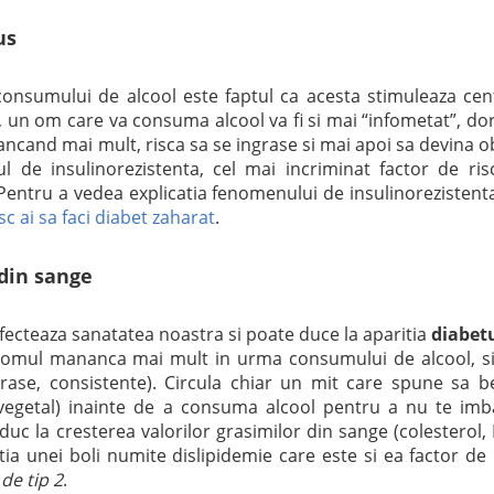
us
consumului de alcool este faptul ca acesta stimuleaza cen
 un om care va consuma alcool va fi si mai “infometat”, do
ncand mai mult, risca sa se ingrase si mai apoi sa devina o
l de insulinorezistenta, cel mai incriminat factor de ris
 Pentru a vedea explicatia fenomenului de insulinorezistent
isc ai sa faci diabet zaharat
.
 din sange
fecteaza sanatatea noastra si poate duce la aparitia
diabet
a omul mananca mai mult in urma consumului de alcool, s
ase, consistente). Circula chiar un mit care spune sa b
vegetal) inainte de a consuma alcool pentru a nu te imb
uc la cresterea valorilor grasimilor din sange (colesterol,
ritia unei boli numite dislipidemie care este si ea factor de 
de tip 2
.