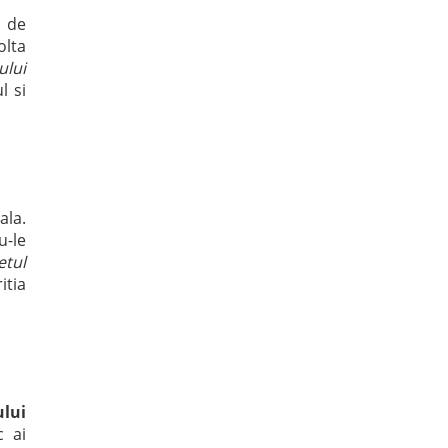
i de
olta
ului
l si
ala.
u-le
etul
itia
ului
c ai