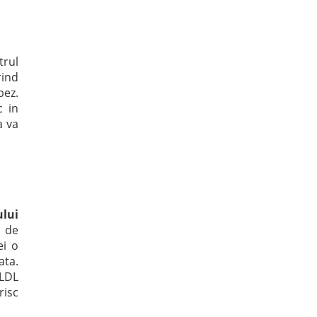
trul
rind
bez.
c in
a va
ului
i de
ei o
ata.
 LDL
risc