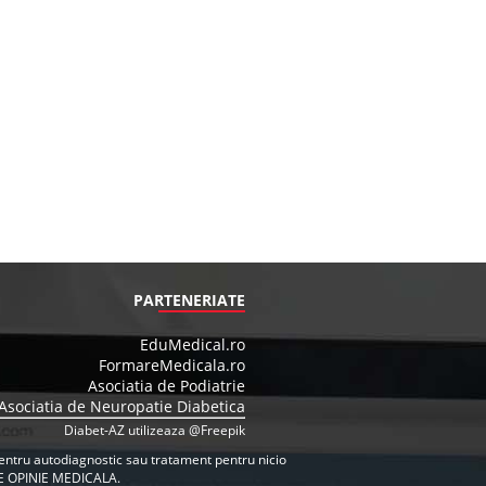
PARTENERIATE
EduMedical.ro
FormareMedicala.ro
Asociatia de Podiatrie
Asociatia de Neuropatie Diabetica
Diabet-AZ utilizeaza @Freepik
e pentru autodiagnostic sau tratament pentru nicio
E OPINIE MEDICALA.