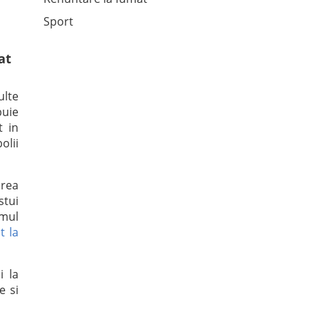
Sport
at
ulte
buie
t in
olii
area
stui
smul
t la
i la
e si