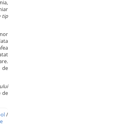
mia,
hiar
 tip
unor
data
afea
atat
are.
l de
ului
e de
ol
/
te