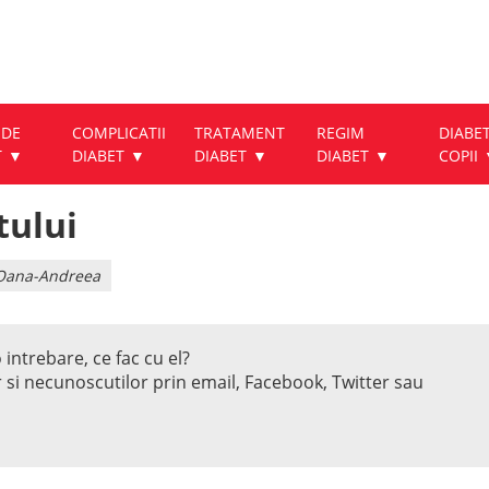
 DE
COMPLICATII
TRATAMENT
REGIM
DIABET
T
DIABET
DIABET
DIABET
COPII
tului
u Oana-Andreea
 intrebare, ce fac cu el?
r si necunoscutilor prin email, Facebook, Twitter sau