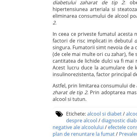
diabetului zaharat de tip 2
: obe
hipertensiunea arteriala si steatoz
eliminarea consumului de alcool poa
2
.
In ceea ce priveste fumatul acesta 
factori de risc implicati in debutul
d
singura. Fumatorii simt nevoia de a c
(de cele mai multe ori cu zahar), fie
cantitatea de lichide dulci va fi mai
Acest lucru duce la acumulare de k
insulinorezistenta, factor principal de
Astfel, prin limitarea consumului de
zharat de tip 2
. Prin adoptarea masu
alcool si tutun.
Etichete:
alcool si diabet
/
alco
despre alcool
/
diagnostic diab
negative ale alcoolului
/
efectele con
plan de renuntare la fumat
/
Prevale