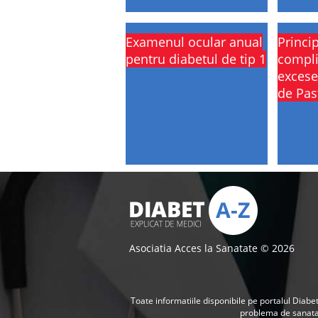
Examenul ocular anual
Princip
pentru diabetul de tip 1
compli
excese
de Pas
Asociatia Acces la Sanatate © 2026
Toate informatiile disponibile pe portalul Diabet
problema de sanat