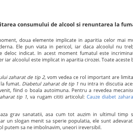
mitarea consumului de alcool si renuntarea la fum
 moment, doua elemente implicate in aparitia celor mai m
rna. Ele pun viata in pericol, iar daca alcoolul nu tre
e deloc indicat. In acest moment fumatul este incrimina
 iar alcoolul este implicat in aparitia cirozei. Toate aceste b
ului zaharat de tip 2
, vom vedea ce rol important are limit
 la fumat.
Diabetul zaharat de tip 1
nu intra in discutia ace
revenit, fiind o boala autoimuna. Pentru a revedea mecani
zaharat tip 1
, va rugam cititi articolul:
Cauze diabet zahara
za grav sanatatii, asa cum tot auzim in ultimul timp s
oar un slogan menit sa sperie populatia, ele sunt adevarat
l putem sa ne imbolnavim, uneori ireversibil.