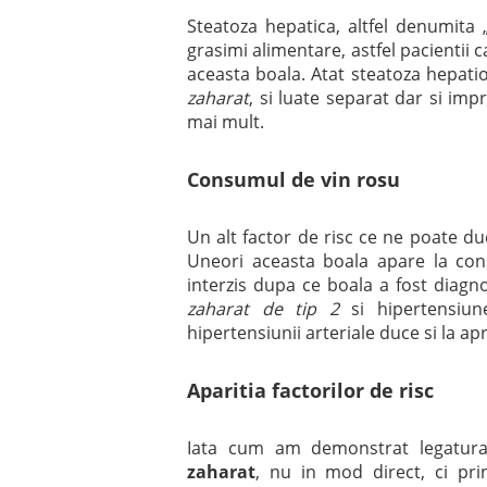
Steatoza hepatica, altfel denumita 
grasimi alimentare, astfel pacientii 
aceasta boala. Atat steatoza hepatioc
zaharat
, si luate separat dar si imp
mai mult.
Consumul de vin rosu
Un alt factor de risc ce ne poate d
Uneori aceasta boala apare la consu
interzis dupa ce boala a fost diagn
zaharat de tip 2
si hipertensiune
hipertensiunii arteriale duce si la apr
Aparitia factorilor de risc
Iata cum am demonstrat legatura
zaharat
, nu in mod direct, ci prin