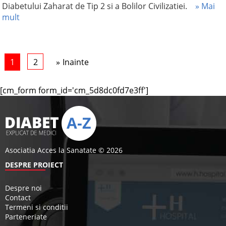
Diabetului Zaharat de Tip 2 si a Bolilor Civilizatiei.
» Mai
mult
1
2
Inainte
[cm_form form_id='cm_5d8dc0fd7e3ff']
Asociatia Acces la Sanatate © 2026
DESPRE PROIECT
Despre noi
Contact
Termeni si conditii
Parteneriate