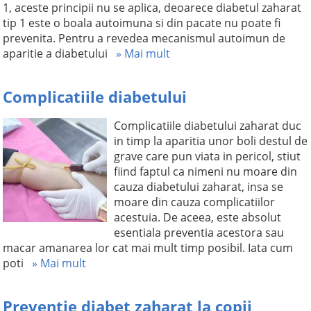
1, aceste principii nu se aplica, deoarece diabetul zaharat
tip 1 este o boala autoimuna si din pacate nu poate fi
prevenita. Pentru a revedea mecanismul autoimun de
aparitie a diabetului
» Mai mult
Complicatiile diabetului
Complicatiile diabetului zaharat duc
in timp la aparitia unor boli destul de
grave care pun viata in pericol, stiut
fiind faptul ca nimeni nu moare din
cauza diabetului zaharat, insa se
moare din cauza complicatiilor
acestuia. De aceea, este absolut
esentiala preventia acestora sau
macar amanarea lor cat mai mult timp posibil. Iata cum
poti
» Mai mult
Preventie diabet zaharat la copii