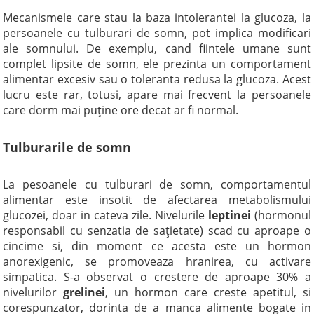
Mecanismele care stau la baza intolerantei la glucoza, la
persoanele cu tulburari de somn, pot implica modificari
ale somnului. De exemplu, cand fiintele umane sunt
complet lipsite de somn, ele prezinta un comportament
alimentar excesiv sau o toleranta redusa la glucoza. Acest
lucru este rar, totusi, apare mai frecvent la persoanele
care dorm mai puţine ore decat ar fi normal.
Tulburarile de somn
La pesoanele cu tulburari de somn, comportamentul
alimentar este insotit de afectarea metabolismului
glucozei, doar in cateva zile. Nivelurile
leptinei
(hormonul
responsabil cu senzatia de saţietate) scad cu aproape o
cincime si, din moment ce acesta este un hormon
anorexigenic, se promoveaza hranirea, cu activare
simpatica. S-a observat o crestere de aproape 30% a
nivelurilor
grelinei
, un hormon care creste apetitul, si
corespunzator, dorinta de a manca alimente bogate in