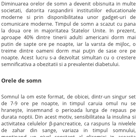
Diminuarea orelor de somn a devenit obisnuita in multe
societati, datorita raspandirii institutiilor educationale
moderne si prin disponibilitatea unor gadget-uri de
comunicare moderne. Timpul de somn a scazut cu pana
la doua ore in majoritatea Statelor Unite. In prezent,
aproape 40% dintre tinerii adulti americani dorm mai
putin de sapte ore pe noapte, iar la varsta de mijloc, o
treime dintre oameni dorm mai puţin de sase ore pe
noapte. Acest lucru s-a dezvoltat simultan cu o crestere
semnificativa a obezitatii si a prevalentei diabetului.
Orele de somn
Somnul la om este format, de obicei, dintr-un singur set
de 7-9 ore pe noapte, in timpul caruia omul nu se
hraneşte, insemnand o perioada lunga de repaus pe
durata noptii. Din acest motiv, sensibilitatea la insulina si
activitatea celulelor β-pancreatice, ca raspuns la nivelele
de zahar din sange, variaza in timpul somnului,