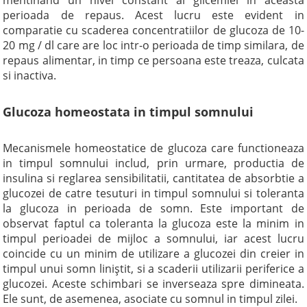
mentinand un nivel constant al glicemiei in aceasta
perioada de repaus. Acest lucru este evident in
comparatie cu scaderea concentratiilor de glucoza de 10-
20 mg / dl care are loc intr-o perioada de timp similara, de
repaus alimentar, in timp ce persoana este treaza, culcata
si inactiva.
Glucoza homeostata in timpul somnului
Mecanismele homeostatice de glucoza care functioneaza
in timpul somnului includ, prin urmare, productia de
insulina si reglarea sensibilitatii, cantitatea de absorbtie a
glucozei de catre tesuturi in timpul somnului si toleranta
la glucoza in perioada de somn. Este important de
observat faptul ca toleranta la glucoza este la minim in
timpul perioadei de mijloc a somnului, iar acest lucru
coincide cu un minim de utilizare a glucozei din creier in
timpul unui somn liniştit, si a scaderii utilizarii periferice a
glucozei. Aceste schimbari se inverseaza spre dimineata.
Ele sunt, de asemenea, asociate cu somnul in timpul zilei.