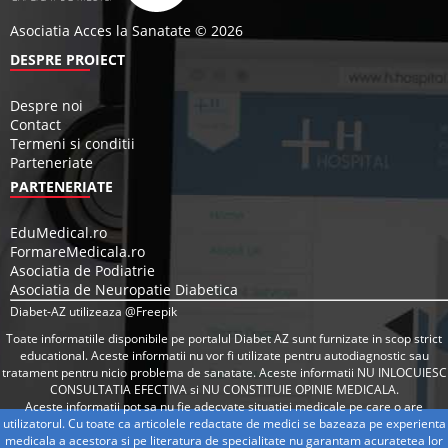
Asociatia Acces la Sanatate © 2026
DESPRE PROIECT
Despre noi
Contact
Termeni si conditii
Parteneriate
PARTENERIATE
EduMedical.ro
FormareMedicala.ro
Asociatia de Podiatrie
Asociatia de Neuropatie Diabetica
Diabet-AZ utilizeaza @Freepik
Toate informatiile disponibile pe portalul Diabet AZ sunt furnizate in scop strict
educational. Aceste informatii nu vor fi utilizate pentru autodiagnostic sau
tratament pentru nicio problema de sanatate. Aceste informatii NU INLOCUIESC
CONSULTATIA EFECTIVA si NU CONSTITUIE OPINIE MEDICALA.
Aceste informatii pot sa nu fie adecvate situatiei medicale pe care o are
utilizatorul. Cu toate ca articolele redactate de medici se bazeaza pe experienta
medicala a acestora si pe literatura de specialitate nu garantam acuratetea lor