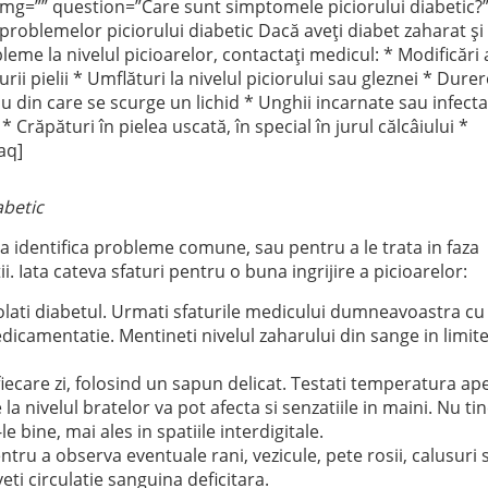
 img=”” question=”Care sunt simptomele piciorului diabetic?
problemelor piciorului diabetic Dacă aveți diabet zaharat şi
leme la nivelul picioarelor, contactați medicul: * Modificări 
urii pielii * Umflături la nivelul piciorului sau gleznei * Durer
u din care se scurge un lichid * Unghii incarnate sau infect
 Crăpături în pielea uscată, în special în jurul călcâiului *
aq]
abetic
a identifica probleme comune, sau pentru a le trata in faza
i. Iata cateva sfaturi pentru o buna ingrijire a picioarelor:
olati diabetul. Urmati sfaturile medicului dumneavoastra cu
i medicamentatie. Mentineti nivelul zaharului din sange in limit
fiecare zi, folosind un sapun delicat. Testati temperatura ape
a nivelul bratelor va pot afecta si senzatiile in maini. Nu tin
le bine, mai ales in spatiile interdigitale.
pentru a observa eventuale rani, vezicule, pete rosii, calusuri 
eti circulatie sanguina deficitara.