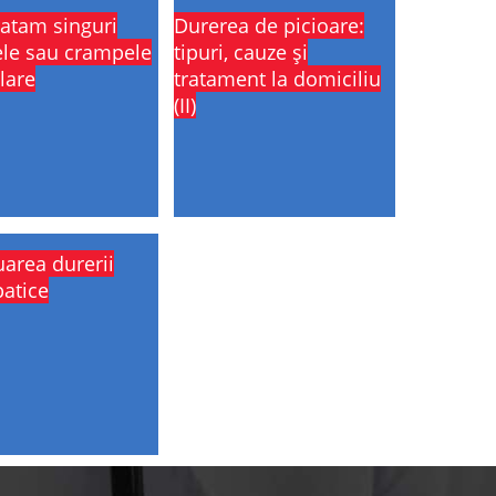
atam singuri
Durerea de picioare:
ele sau crampele
tipuri, cauze și
lare
tratament la domiciliu
(II)
area durerii
atice