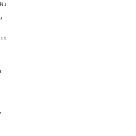
 Nu
a
a de
n
,