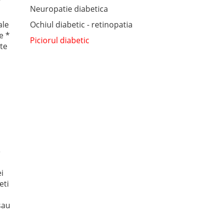
”
Neuropatie diabetica
ale
Ochiul diabetic - retinopatia
e *
Piciorul diabetic
ate
e
i
eti
sau