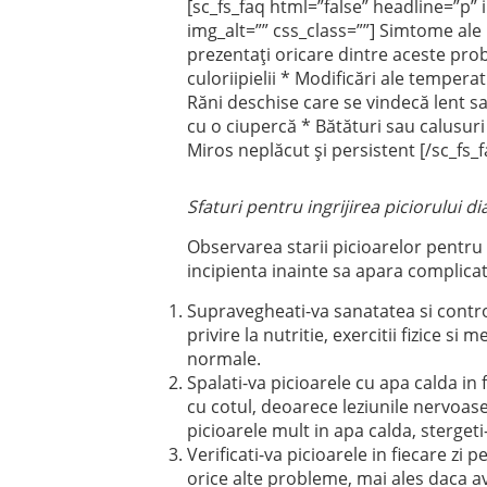
[sc_fs_faq html=”false” headline=”p”
img_alt=”” css_class=””] Simtome ale 
prezentaţi oricare dintre aceste prob
culoriipielii * Modificări ale temperat
Răni deschise care se vindecă lent sa
cu o ciupercă * Bătături sau calusuri *
Miros neplăcut şi persistent [/sc_fs_f
Sfaturi pentru ingrijirea piciorului di
Observarea starii picioarelor pentru 
incipienta inainte sa apara complicati
Supravegheati-va sanatatea si contr
privire la nutritie, exercitii fizice s
normale.
Spalati-va picioarele cu apa calda in 
cu cotul, deoarece leziunile nervoase l
picioarele mult in apa calda, stergeti-
Verificati-va picioarele in fiecare zi 
orice alte probleme, mai ales daca av