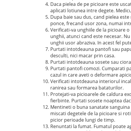
Daca pielea de pe picioare este uscat
aplicati lotiunea intre degete. Medi
Dupa baie sau dus, cand pielea este m
ponce, frecand usor zona, numai intr-
Verificati-va unghiile de la picioare 
unghii, atunci cand este necesar. Nu ta
unghii usor abraziva. In acest fel put
Purtati intotdeauna pantofi sau papu
desculti, nici macar prin casa.
Purtati intotdeauna sosete sau ciora
Purtati pantofi comozi. Cumparati pan
cazul in care aveti o deformare apicio
Verificati intotdeauna interiorul inca
ranirea sau formarea bataturilor.
Protejati-va picioarele de caldura exc
fierbinte. Purtati sosete noaptea daca
Mentineti o buna sanatate sanguina la 
miscati degetele de la picioare si roti
picior perioade lungi de timp.
Renuntati la fumat. Fumatul poate a