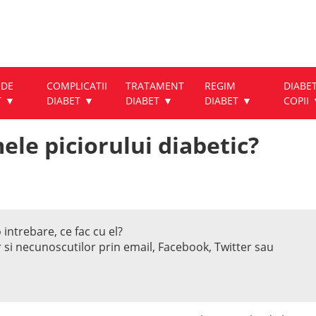
 DE
COMPLICATII
TRATAMENT
REGIM
DIABET
T
DIABET
DIABET
DIABET
COPII
le piciorului diabetic?
 intrebare, ce fac cu el?
r si necunoscutilor prin email, Facebook, Twitter sau