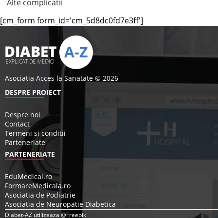
Alte complicatii
[cm_form form_id='cm_5d8dc0fd7e3ff']
Asociatia Acces la Sanatate © 2026
DESPRE PROIECT
Despre noi
Contact
Termeni si conditii
Parteneriate
PARTENERIATE
EduMedical.ro
FormareMedicala.ro
Asociatia de Podiatrie
Asociatia de Neuropatie Diabetica
Diabet-AZ utilizeaza @Freepik