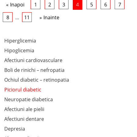
Inapoi
1
2
3
4
5
6
7
8
…
11
Inainte
Hiperglicemia
Hipoglicemia
Afectiuni cardiovasculare
Boli de rinichi – nefropatia
Ochiul diabetic – retinopatia
Piciorul diabetic
Neuropatie diabetica
Afectiuni ale pielii
Afectiuni dentare
Depresia