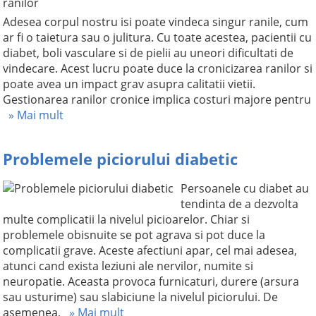
Adesea corpul nostru isi poate vindeca singur ranile, cum
ar fi o taietura sau o julitura. Cu toate acestea, pacientii cu
diabet, boli vasculare si de pielii au uneori dificultati de
vindecare. Acest lucru poate duce la cronicizarea ranilor si
poate avea un impact grav asupra calitatii vietii.
Gestionarea ranilor cronice implica costuri majore pentru
» Mai mult
Problemele piciorului diabetic
Persoanele cu diabet au
tendinta de a dezvolta
multe complicatii la nivelul picioarelor. Chiar si
problemele obisnuite se pot agrava si pot duce la
complicatii grave. Aceste afectiuni apar, cel mai adesea,
atunci cand exista leziuni ale nervilor, numite si
neuropatie. Aceasta provoca furnicaturi, durere (arsura
sau usturime) sau slabiciune la nivelul piciorului. De
asemenea,
» Mai mult