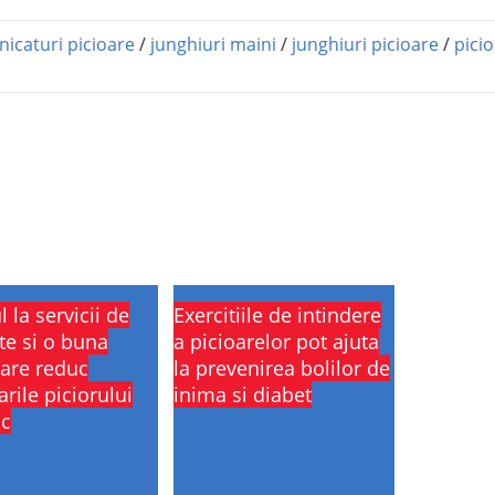
nicaturi picioare
/
junghiuri maini
/
junghiuri picioare
/
picio
 la servicii de
Exercitiile de intindere
te si o buna
a picioarelor pot ajuta
are reduc
la prevenirea bolilor de
rile piciorului
inima si diabet
ic