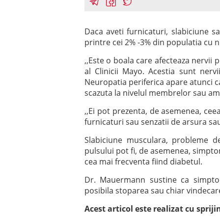
Daca aveti furnicaturi, slabiciune s
printre cei 2% -3% din populatia cu n
,,Este o boala care afecteaza nervii 
al Clinicii Mayo. Acestia sunt nerv
Neuropatia periferica apare atunci ca
scazuta la nivelul membrelor sau amo
,,Ei pot prezenta, de asemenea, cee
furnicaturi sau senzatii de arsura 
Slabiciune musculara, probleme de 
pulsului pot fi, de asemenea, simpto
cea mai frecventa fiind diabetul.
Dr. Mauermann sustine ca simptomel
posibila stoparea sau chiar vindecar
Acest articol este realizat cu spriji