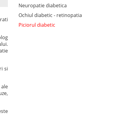
Neuropatie diabetica
Ochiul diabetic - retinopatia
rati
Piciorul diabetic
olog
lui.
atie
i si
 ale
uze,
este