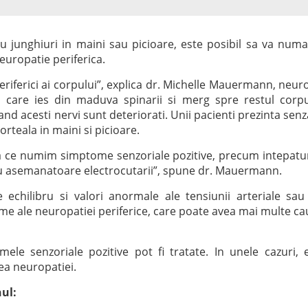
au junghiuri in maini sau picioare, este posibil sa va numa
europatie periferica.
periferici ai corpului”, explica dr. Michelle Mauermann, neur
ii care ies din maduva spinarii si merg spre restul corpu
nd acesti nervi sunt deteriorati. Unii pacienti prezinta senz
rteala in maini si picioare.
a ce numim simptome senzoriale pozitive, precum intepatur
sau asemanatoare electrocutarii”, spune dr. Mauermann.
echilibru si valori anormale ale tensiunii arteriale sau
me ale neuropatiei periferice, care poate avea mai multe ca
e senzoriale pozitive pot fi tratate. In unele cazuri, 
ea neuropatiei.
nul: