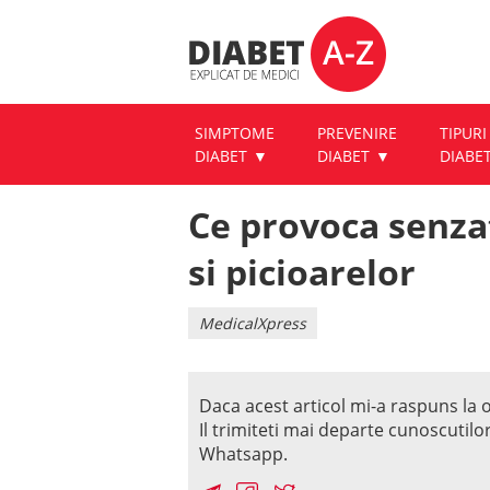
SIMPTOME
PREVENIRE
TIPURI
DIABET
DIABET
DIABE
Ce provoca senzat
si picioarelor
MedicalXpress
Daca acest articol mi-a raspuns la o
Il trimiteti mai departe cunoscutilo
Whatsapp.