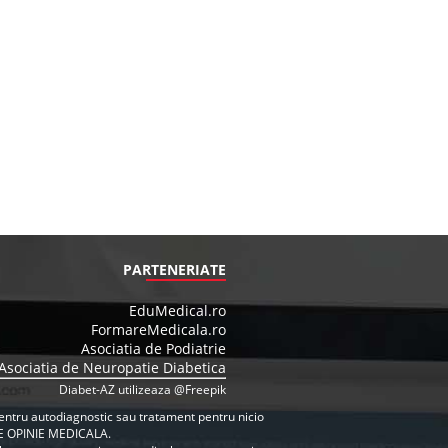
PARTENERIATE
EduMedical.ro
FormareMedicala.ro
Asociatia de Podiatrie
Asociatia de Neuropatie Diabetica
Diabet-AZ utilizeaza @Freepik
e pentru autodiagnostic sau tratament pentru nicio
E OPINIE MEDICALA.