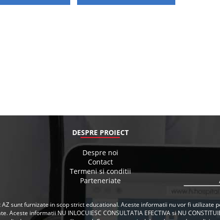
DESPRE PROIECT
Despre noi
Contact
Termeni si conditii
Parteneriate
 AZ sunt furnizate in scop strict educational. Aceste informatii nu vor fi utilizat
ate. Aceste informatii NU INLOCUIESC CONSULTATIA EFECTIVA si NU CONSTITUI