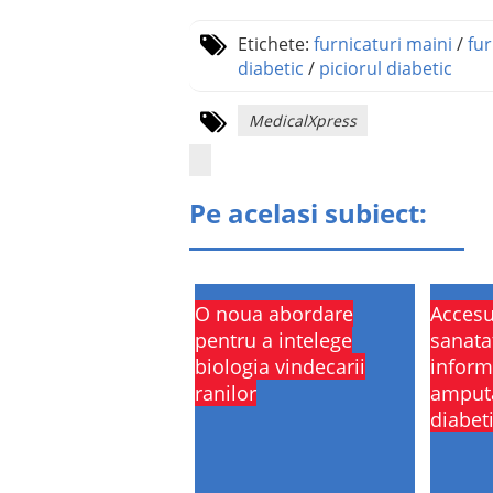
Etichete:
furnicaturi maini
/
fur
diabetic
/
piciorul diabetic
MedicalXpress
Pe acelasi subiect:
O noua abordare
Accesul
pentru a intelege
sanata
biologia vindecarii
inform
ranilor
amputa
diabet