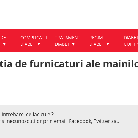
 DE
COMPLICATII
TRATAMENT
REGIM
DIABET
T
DIABET
DIABET
DIABET
COPII
ia de furnicaturi ale mainil
 intrebare, ce fac cu el?
r si necunoscutilor prin email, Facebook, Twitter sau