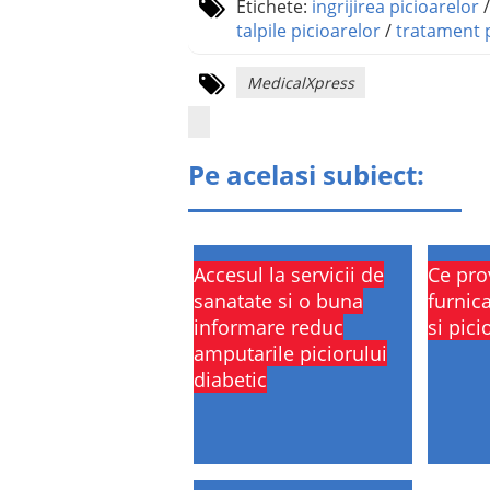
Etichete:
ingrijirea picioarelor
talpile picioarelor
/
tratament p
MedicalXpress
Pe acelasi subiect:
Accesul la servicii de
Ce pro
sanatate si o buna
furnica
informare reduc
si pici
amputarile piciorului
diabetic