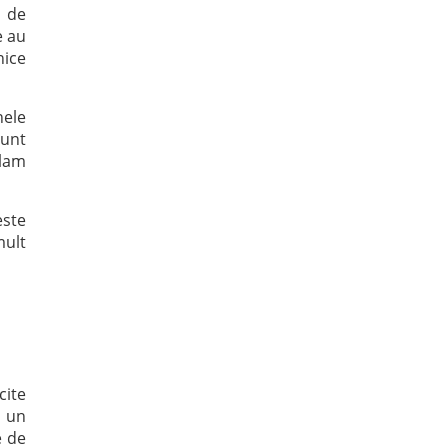
3 de
e au
nice
nele
sunt
olam
este
mult
cite
t un
e de