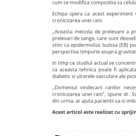
cum se modifica compozitia sa celul
Echipa spera ca acest experiment v
cronicizarea unei rani.
,,Aceasta metoda de prelevare a pr
prelevari de sange, care sunt deoseb
stim ca epidermoliza bulosa (EB) poa
perspectiva timpurie asupra gravitatii
In timp ce studiul actual se concentr
ca aceasta tehnica poate fi aplicata
diabetic si ulcerele vasculare ale pici
,,Domeniul vindecarii ranilor nec
cronicizarea unei rani”, spune dr. S
din urma, ar ajuta pacientii sa-si imb
Acest articol este realizat cu spriji