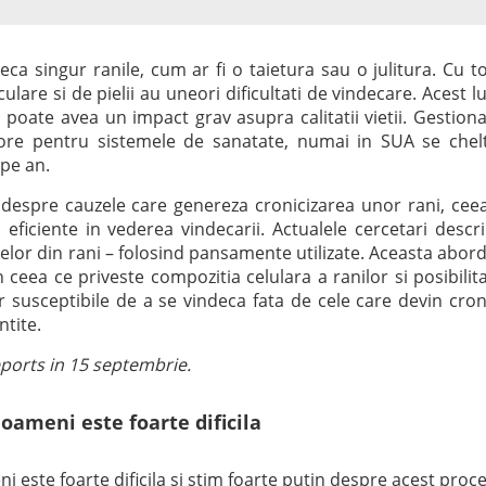
ca singur ranile, cum ar fi o taietura sau o julitura. Cu t
culare si de pielii au uneori dificultati de vindecare. Acest l
i poate avea un impact grav asupra calitatii vietii. Gestion
jore pentru sistemele de sanatate, numai in SUA se chel
 pe an.
 despre cauzele care genereza cronicizarea unor rani, cee
i eficiente in vederea vindecarii. Actualele cercetari descr
elor din rani – folosind pansamente utilizate. Aceasta abor
 ceea ce priveste compozitia celulara a ranilor si posibilit
lor susceptibile de a se vindeca fata de cele care devin cron
ntite.
Reports in 15 septembrie.
 oameni este foarte dificila
ni este foarte dificila si stim foarte putin despre acest proce