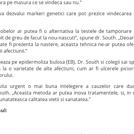
ara pe masura ce se vindeca sau nu.”
a dezvalui markeri genetici care pot prezice vindecarea
obelor ar putea fi o alternativa la testele de tamponare
it de greu de facut la nou-nascuti”, spune dr. South. „Deoa
te fi prezenta la nastere, aceasta tehnica ne-ar putea ofe
 afectiunii.”
eaza pe epidermoliza bulosa (EB), Dr. South si colegii sai s
 la o varietate de alte afectiuni, cum ar fi ulcerele picior
orului.
esita urgent o mai buna intelegere a cauzelor care du
outh. „Aceasta metoda ar putea inova tratamentele, si, in 
unatateasca calitatea vietii si sanatatea.”
nul: