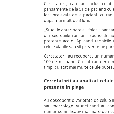
Cercetatorii, care au inclus colab
pansamente de la 51 de pacienti cu ep
fost prelevate de la pacienti cu ran
dupa mai mult de 3 luni.
,,Studiile anterioare au folosit pans
din secretiiile ranilor”, spune dr. 
prezente acolo. Aplicand tehnicile 
celule viabile sau vii prezente pe pa
Cercetatorii au recuperat un numar
100 de milioane. Cu cat rana era 
timp, cu atat mai multe celule puteau 
Cercetatorii au analizat celul
prezente in plaga
Au descoperit o varietate de celule i
sau macrofage. Atunci cand au com
numar semnificativ mai mare de neutr