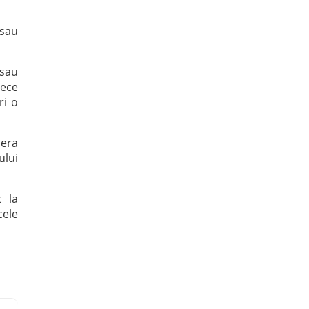
 sau
 sau
rece
ri o
pera
ului
c la
cele