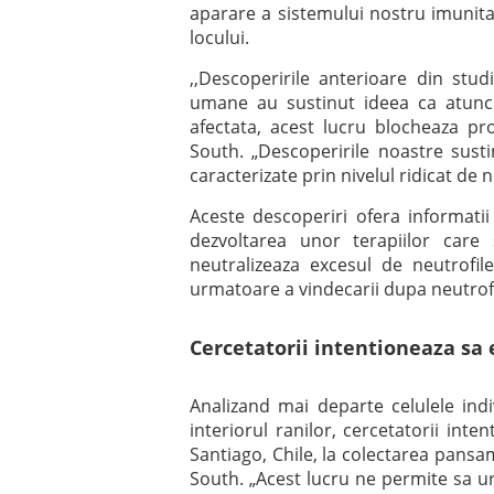
aparare a sistemului nostru imunitar
locului.
,,Descoperirile anterioare din stu
umane au sustinut ideea ca atunci
afectata, acest lucru blocheaza pr
South. „Descoperirile noastre sust
caracterizate prin nivelul ridicat de n
Aceste descoperiri ofera informati
dezvoltarea unor terapiilor car
neutralizeaza excesul de neutrofi
urmatoare a vindecarii dupa neutrofi
Cercetatorii intentioneaza sa 
Analizand mai departe celulele ind
interiorul ranilor, cercetatorii inte
Santiago, Chile, la colectarea pansa
South. „Acest lucru ne permite sa u