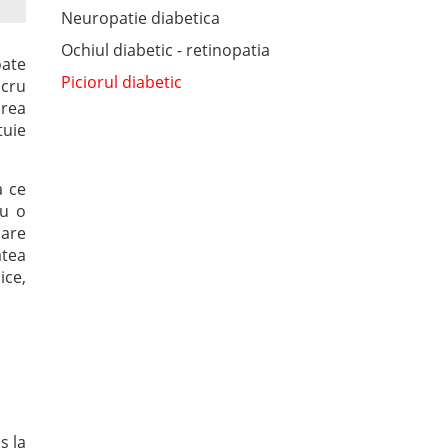
Neuropatie diabetica
Ochiul diabetic - retinopatia
oate
Piciorul diabetic
ucru
area
tuie
a ce
iu o
dare
atea
ice,
s la