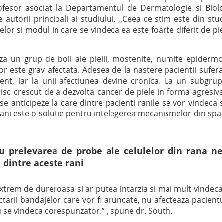
fesor asociat la Departamentul de Dermatologie si Biol
 autorii principali ai studiului. ,,Ceea ce stim este din stud
lor si modul in care se vindeca ea este foarte diferit de pi
za un grup de boli ale pielii, mostenite, numite epidermo
lor este grav afectata. Adesea de la nastere pacientii sufer
 lent, iar la unii afectiunea devine cronica. La un subgru
risc crescut de a dezvolta cancer de piele in forma agresiva
se anticipeze la care dintre pacienti ranile se vor vindeca s
ani este o solutie pentru intelegerea mecanismelor din spa
u prelevarea de probe ale celulelor din rana ne
 dintre aceste rani
 extrem de dureroasa si ar putea intarzia si mai mult vindec
ctarii bandajelor care vor fi aruncate, nu afecteaza pacientu
u se vindeca corespunzator.” , spune dr. South.