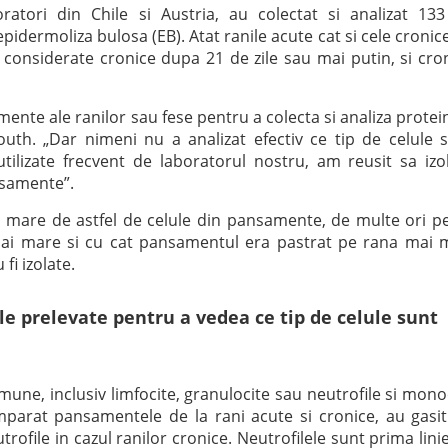
oratori din Chile si Austria, au colectat si analizat 13
idermoliza bulosa (EB). Atat ranile acute cat si cele cronic
i considerate cronice dupa 21 de zile sau mai putin, si cro
amente ale ranilor sau fese pentru a colecta si analiza protei
South. „Dar nimeni nu a analizat efectiv ce tip de celule 
utilizate frecvent de laboratorul nostru, am reusit sa iz
nsamente”.
 mare de astfel de celule din pansamente, de multe ori p
mai mare si cu cat pansamentul era pastrat pe rana mai 
fi izolate.
ele prelevate pentru a vedea ce tip de celule sunt
mune, inclusiv limfocite, granulocite sau neutrofile si mono
parat pansamentele de la rani acute si cronice, au gasi
ofile in cazul ranilor cronice. Neutrofilele sunt prima lini