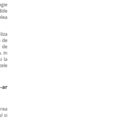
ogie
iile
elea
liza
a de
p de
. In
i la
tele
-ar
area
l si