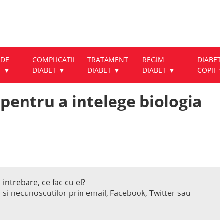
 DE
COMPLICATII
TRATAMENT
REGIM
DIABET
T
DIABET
DIABET
DIABET
COPII
pentru a intelege biologia
 intrebare, ce fac cu el?
r si necunoscutilor prin email, Facebook, Twitter sau