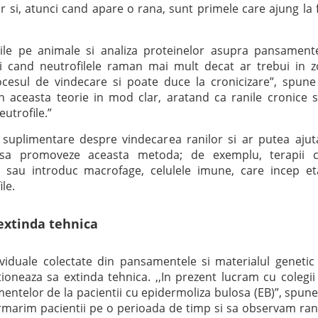
 si, atunci cand apare o rana, sunt primele care ajung la 
diile pe animale si analiza proteinelor asupra pansament
 cand neutrofilele raman mai mult decat ar trebui in 
ocesul de vindecare si poate duce la cronicizare”, spune
in aceasta teorie in mod clar, aratand ca ranile cronice 
eutrofile.”
i suplimentare despre vindecarea ranilor si ar putea ajut
e sa promoveze aceasta metoda; de exemplu, terapii c
le sau introduc macrofage, celulele imune, care incep e
le.
extinda tehnica
ividuale colectate din pansamentele si materialul genetic
ntioneaza sa extinda tehnica. ,,In prezent lucram cu colegii
mentelor de la pacientii cu epidermoliza bulosa (EB)”, spune
rmarim pacientii pe o perioada de timp si sa observam ran