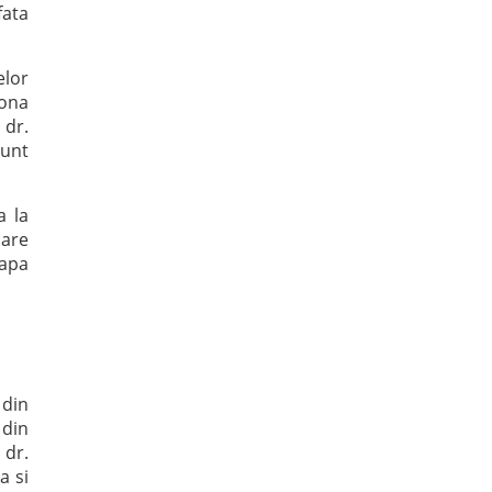
fata
elor
zona
 dr.
sunt
a la
are
tapa
 din
 din
 dr.
a si