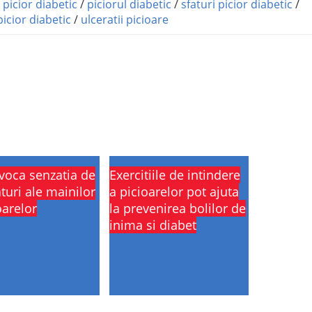
/
picior diabetic
/
piciorul diabetic
/
sfaturi picior diabetic
/
icior diabetic
/
ulceratii picioare
voca senzatia de
Exercitiile de intindere
turi ale mainilor
a picioarelor pot ajuta
oarelor
la prevenirea bolilor de
inima si diabet