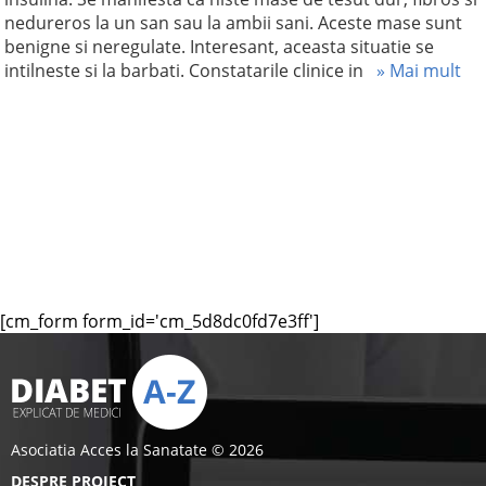
nedureros la un san sau la ambii sani. Aceste mase sunt
benigne si neregulate. Interesant, aceasta situatie se
intilneste si la barbati. Constatarile clinice in
» Mai mult
[cm_form form_id='cm_5d8dc0fd7e3ff']
Asociatia Acces la Sanatate © 2026
DESPRE PROIECT