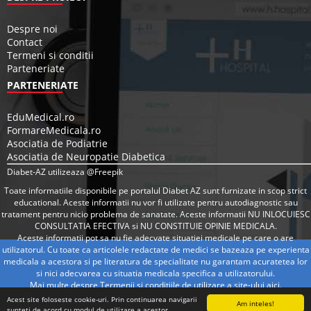
Despre noi
Contact
Termeni si conditii
Parteneriate
PARTENERIATE
EduMedical.ro
FormareMedicala.ro
Asociatia de Podiatrie
Asociatia de Neuropatie Diabetica
Diabet-AZ utilizeaza @Freepik
Toate informatiile disponibile pe portalul Diabet AZ sunt furnizate in scop strict
educational. Aceste informatii nu vor fi utilizate pentru autodiagnostic sau
tratament pentru nicio problema de sanatate. Aceste informatii NU INLOCUIESC
CONSULTATIA EFECTIVA si NU CONSTITUIE OPINIE MEDICALA.
Aceste informatii pot sa nu fie adecvate situatiei medicale pe care o are
utilizatorul. Cu toate ca articolele redactate de medici se bazeaza pe experienta
medicala a acestora si pe literatura de specialitate nu garantam acuratetea lor
si nici adecvarea cu situatia medicala specifica a utilizatorului.
Mai multe despre Termenii si conditiile de utilizare a site-ului
aici
.
Acest site foloseste cookie-uri. Prin continuarea navigarii
Am inteles!
sunteti de acord cu modul de utilizare a acestor