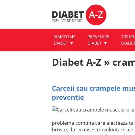
SIMPTOME
PREVENIRE
TIPURI
DIABET
DIABET
DIABE
Diabet A-Z » cra
Carceii sau crampele musc
preventie
problema comuna care afecteaza talpi
bruste, dureroase si involuntare ale