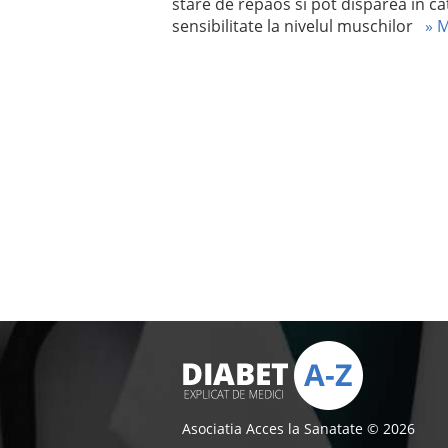
stare de repaos si pot disparea in c
sensibilitate la nivelul muschilor
» M
Asociatia Acces la Sanatate © 2026