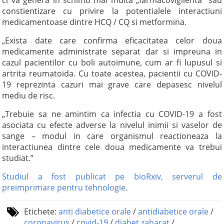
ci va genera in schimb mai multa „farmacovigilenta” sau
constientizare cu privire la potentialele interactiuni
medicamentoase dintre HCQ / CQ si metformina.
„Exista date care confirma eficacitatea celor doua
medicamente administrate separat dar si impreuna in
cazul pacientilor cu boli autoimune, cum ar fi lupusul si
artrita reumatoida. Cu toate acestea, pacientii cu COVID-
19 reprezinta cazuri mai grave care depasesc nivelul
mediu de risc.
„Trebuie sa ne amintim ca infectia cu COVID-19 a fost
asociata cu efecte adverse la nivelul inimii si vaselor de
sange – modul in care organismul reactioneaza la
interactiunea dintre cele doua medicamente va trebui
studiat.”
Studiul a fost publicat pe bioRxiv, serverul de
preimprimare pentru tehnologie
.
Etichete:
anti diabetice orale
/
antidiabetice orale
/
coronavirus
/
covid-19
/
diabet zaharat
/