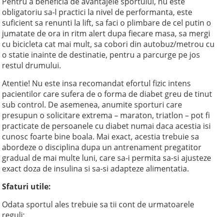
Pentru a beneficia de avantajele sportului, nu este
obligatoriu sa-l practici la nivel de performanta, este
suficient sa renunti la lift, sa faci o plimbare de cel putin o
jumatate de ora in ritm alert dupa fiecare masa, sa mergi
cu bicicleta cat mai mult, sa cobori din autobuz/metrou cu
o statie inainte de destinatie, pentru a parcurge pe jos
restul drumului.
Atentie! Nu este insa recomandat efortul fizic intens
pacientilor care sufera de o forma de diabet greu de tinut
sub control. De asemenea, anumite sporturi care
presupun o solicitare extrema – maraton, triatlon – pot fi
practicate de persoanele cu diabet numai daca acestia isi
cunosc foarte bine boala. Mai exact, acestia trebuie sa
abordeze o disciplina dupa un antrenament pregatitor
gradual de mai multe luni, care sa-i permita sa-si ajusteze
exact doza de insulina si sa-si adapteze alimentatia.
Sfaturi utile:
Odata sportul ales trebuie sa tii cont de urmatoarele
reguli: