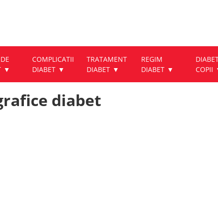
 DE
COMPLICATII
TRATAMENT
REGIM
DIABET
T
DIABET
DIABET
DIABET
COPII
grafice diabet