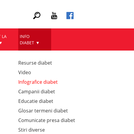
 LA
INFO
DIABET
Resurse diabet
Video
Infografice diabet
Campanii diabet
Educatie diabet
Glosar termeni diabet
Comunicate presa diabet
Stiri diverse