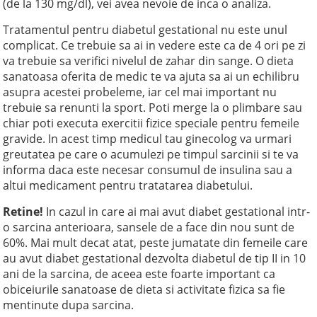
(de la 130 mg/dl), vei avea nevoie de inca o analiza.
Tratamentul pentru diabetul gestational nu este unul
complicat. Ce trebuie sa ai in vedere este ca de 4 ori pe zi
va trebuie sa verifici nivelul de zahar din sange. O dieta
sanatoasa oferita de medic te va ajuta sa ai un echilibru
asupra acestei probeleme, iar cel mai important nu
trebuie sa renunti la sport. Poti merge la o plimbare sau
chiar poti executa exercitii fizice speciale pentru femeile
gravide. In acest timp medicul tau ginecolog va urmari
greutatea pe care o acumulezi pe timpul sarcinii si te va
informa daca este necesar consumul de insulina sau a
altui medicament pentru tratatarea diabetului.
Retine!
In cazul in care ai mai avut diabet gestational intr-
o sarcina anterioara, sansele de a face din nou sunt de
60%. Mai mult decat atat, peste jumatate din femeile care
au avut diabet gestational dezvolta diabetul de tip II in 10
ani de la sarcina, de aceea este foarte important ca
obiceiurile sanatoase de dieta si activitate fizica sa fie
mentinute dupa sarcina.