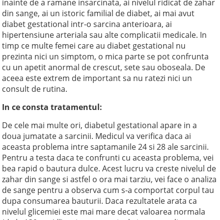
inainte de a ramane insarcinata, ai nivelul ridicat de zahar
din sange, ai un istoric familial de diabet, ai mai avut
diabet gestational intr-o sarcina anterioara, ai
hipertensiune arteriala sau alte complicatii medicale. In
timp ce multe femei care au diabet gestational nu
prezinta nici un simptom, o mica parte se pot confrunta
cu un apetit anormal de crescut, sete sau oboseala. De
aceea este extrem de important sa nu ratezi nici un
consult de rutina.
In ce consta tratamentul:
De cele mai multe ori, diabetul gestational apare in a
doua jumatate a sarcinii. Medicul va verifica daca ai
aceasta problema intre saptamanile 24 si 28 ale sarcinii.
Pentru a testa daca te confrunti cu aceasta problema, vei
bea rapid o bautura dulce. Acest lucru va creste nivelul de
zahar din sange si astfel o ora mai tarziu, vei face o analiza
de sange pentru a observa cum s-a comportat corpul tau
dupa consumarea bauturii. Daca rezultatele arata ca
nivelul glicemiei este mai mare decat valoarea normala