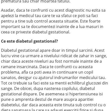
prematura sau chiar moartea fatului.
Asadar, daca te confrunti cu acest diagnostic nu ezita sa
apelezi la medicul tau care te va sfatui ce poti sa faci
pentru a tine sub control aceasta situatie. Este foarte
important sa te documentezi inainte de a lua masuri in
ceea ce priveste diabetul gestational.
Ce este diabetul gestational?
Diabetul gestational apare doar in timpul sarcinii. Acest
lucru vine ca urmare a nivelului ridicat de zahar in sange,
chiar daca aceste niveluri au fost normale inainte de a
ramane insarcinata. Daca te confrunti cu aceasta
problema, afla ca poti avea in continuare un copil
sanatos, desigur cu ajutorul indrumarilor medicului tau.
Tot ce trebuie sa faci este sa mentii echilibrul glucozei din
sange. De obicei, dupa nasterea copilului, diabetul
gestational dispare. De asemenea si hipertensiunea isi
pune o amprenta destul de mare asupra aparitiei
diabetelui, dar daca aceasta este tinuta sub control cu o
dieta sanatoasa la care sa adaugi exercitii fizice si dupa