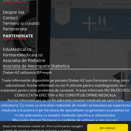
Despre noi
Contact
Termeni si conditii
Parteneriate
PARTENERIATE
EduMedical.ro
FormareMedicala.ro
Asociatia de Podiatrie
Asociatia de Neuropatie Diabetica
Diabet-AZ utilizeaza @Freepik
Toate informatiile disponibile pe portalul Diabet AZ sunt furnizate in scop strict
educational. Aceste informatii nu vor fi utilizate pentru autodiagnostic sau
tratament pentru nicio problema de sanatate. Aceste informatii NU INLOCUIESC
CONSULTATIA EFECTIVA si NU CONSTITUIE OPINIE MEDICALA.
Aceste informatii pot sa nu fie adecvate situatiei medicale pe care o are
utilizatorul. Cu toate ca articolele redactate de medici se bazeaza pe experienta
medicala a acestora si pe literatura de specialitate nu garantam acuratetea lor
si nici adecvarea cu situatia medicala specifica a utilizatorului.
Mai multe despre Termenii si conditiile de utilizare a site-ului
aici
.
Acest site foloseste cookie-uri. Prin continuarea navigarii
Am inteles!
sunteti de acord cu modul de utilizare a acestor