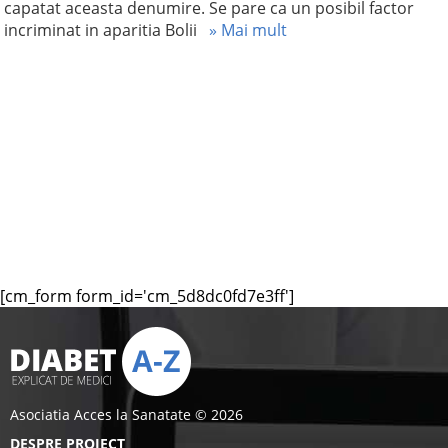
capatat aceasta denumire. Se pare ca un posibil factor
incriminat in aparitia Bolii
» Mai mult
[cm_form form_id='cm_5d8dc0fd7e3ff']
Asociatia Acces la Sanatate © 2026
DESPRE PROIECT