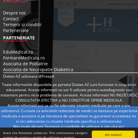
Despre noi
Contact
Termeni si conditii
Parteneriate
PARTENERIATE
EduMedical.ro
FormareMedicala.ro
Asociatia de Podiatrie
Asociatia de Neuropatie Diabetica
Diabet-AZ utilizeaza @Freepik
Toate informatiile disponibile pe portalul Diabet AZ sunt furnizate in scop strict
educational. Aceste informatii nu vor fi utilizate pentru autodiagnostic sau
tratament pentru nicio problema de sanatate. Aceste informatii NU INLOCUIESC
CONSULTATIA EFECTIVA si NU CONSTITUIE OPINIE MEDICALA.
Aceste informatii pot sa nu fie adecvate situatiei medicale pe care o are
utilizatorul. Cu toate ca articolele redactate de medici se bazeaza pe experienta
medicala a acestora si pe literatura de specialitate nu garantam acuratetea lor
si nici adecvarea cu situatia medicala specifica a utilizatorului.
Mai multe despre Termenii si conditiile de utilizare a site-ului
aici
.
Acest site foloseste cookie-uri. Prin continuarea navigarii
Am inteles!
sunteti de acord cu modul de utilizare a acestor