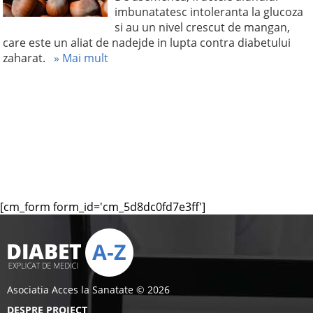
imbunatatesc intoleranta la glucoza
si au un nivel crescut de mangan,
care este un aliat de nadejde in lupta contra diabetului
zaharat.
» Mai mult
[cm_form form_id='cm_5d8dc0fd7e3ff']
Asociatia Acces la Sanatate © 2026
DESPRE PROIECT