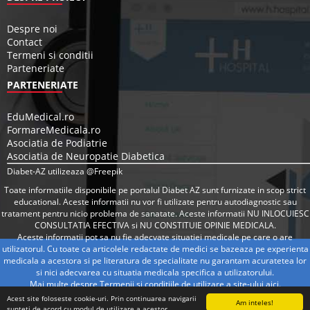
Despre noi
Contact
Termeni si conditii
Parteneriate
PARTENERIATE
EduMedical.ro
FormareMedicala.ro
Asociatia de Podiatrie
Asociatia de Neuropatie Diabetica
Diabet-AZ utilizeaza @Freepik
Toate informatiile disponibile pe portalul Diabet AZ sunt furnizate in scop strict
educational. Aceste informatii nu vor fi utilizate pentru autodiagnostic sau
tratament pentru nicio problema de sanatate. Aceste informatii NU INLOCUIESC
CONSULTATIA EFECTIVA si NU CONSTITUIE OPINIE MEDICALA.
Aceste informatii pot sa nu fie adecvate situatiei medicale pe care o are
utilizatorul. Cu toate ca articolele redactate de medici se bazeaza pe experienta
medicala a acestora si pe literatura de specialitate nu garantam acuratetea lor
si nici adecvarea cu situatia medicala specifica a utilizatorului.
Mai multe despre Termenii si conditiile de utilizare a site-ului
aici
.
Acest site foloseste cookie-uri. Prin continuarea navigarii
Am inteles!
sunteti de acord cu modul de utilizare a acestor