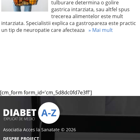
tulburare determina o golire
gastrica intarziata, sau altfel spus
trecerea alimentelor este mult
intarziata. Specialistii explica ca gastropareza este practic
un tip de neuropatie care afecteaza
» Mai mult
[cm_form form_id='cm_5d8dc0fd7e3ff']
Asociatia Acces la Sanatate © 2026
DESPRE PROIECT