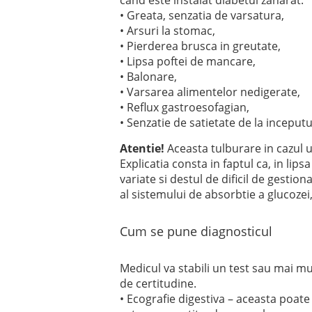
cand este instalat diabetul zaharat.
• Greata, senzatia de varsatura,
• Arsuri la stomac,
• Pierderea brusca in greutate,
• Lipsa poftei de mancare,
• Balonare,
• Varsarea alimentelor nedigerate,
• Reflux gastroesofagian,
• Senzatie de satietate de la incepu
Atentie!
Aceasta tulburare in cazul 
Explicatia consta in faptul ca, in lips
variate si destul de dificil de gestio
al sistemului de absorbtie a glucozei,
Cum se pune diagnosticul
Medicul va stabili un test sau mai mu
de certitudine.
• Ecografie digestiva – aceasta poat