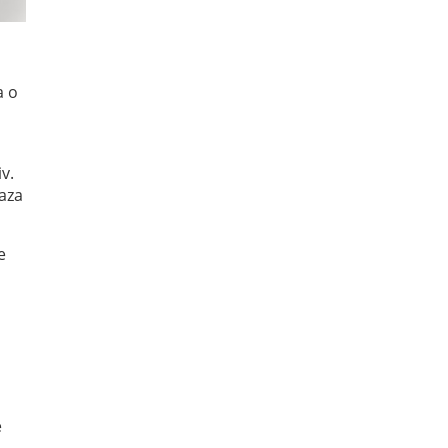
a o
v.
eaza
e
e