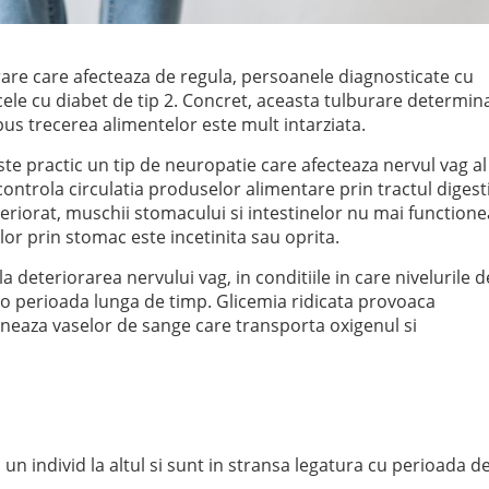
are care afecteaza de regula, persoanele diagnosticate cu
 cele cu diabet de tip 2. Concret, aceasta tulburare determin
 spus trecerea alimentelor este mult intarziata.
este practic un tip de neuropatie care afecteaza nervul vag al
controla circulatia produselor alimentare prin tractul digesti
eteriorat, muschii stomacului si intestinelor nu mai function
lor prin stomac este incetinita sau oprita.
 deteriorarea nervului vag, in conditiile in care nivelurile d
 o perioada lunga de timp. Glicemia ridicata provoaca
auneaza vaselor de sange care transporta oxigenul si
un individ la altul si sunt in stransa legatura cu perioada d