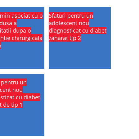
min asociat cu o
Sfaturi pentru un
edusa a
adolescent nou
itatii dupa o
diagnosticat cu diabet
ntie chirurgicala
zaharat tip 2
a
i pentru un
cent nou
sticat cu diabet
 de tip 1