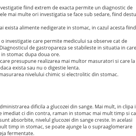
vestigatie fiind extrem de exacta permite un diagnostic de
ele mai multe ori investigatia se face sub sedare, fiind destu
ai exista alimente nedigerate in stomac, in cazul acesta fiind
te o investigatie care permite medicului sa observe cat de
iagnosticul de gastropareza se stabileste in situatia in car
 in stomac dupa doua ore.
 care presupune realizarea mai multor masuratori si care la
 daca exista sau nu o digestie lenta.
masurarea nivelului chimic si electrolitic din stomac.
inistrarea dificila a glucozei din sange. Mai mult, in clipa 
e imediat ci din contra, raman in stomac mai mult timp si c
 sunt absorbite, nivelul glucozei din sange creste. In acelasi
lt timp in stomac, se poate ajunge la o supraaglomerare
deja fermentate.