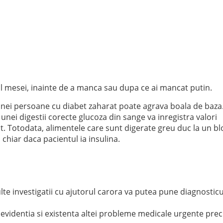
tul mesei, inainte de a manca sau dupa ce ai mancat putin.
unei persoane cu diabet zaharat poate agrava boala de baza
a unei digestii corecte glucoza din sange va inregistra valori
nat. Totodata, alimentele care sunt digerate greu duc la un bl
 chiar daca pacientul ia insulina.
lte investigatii cu ajutorul carora va putea pune diagnosticu
e evidentia si existenta altei probleme medicale urgente pr