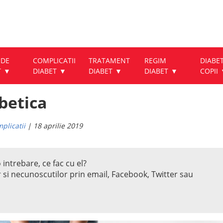
 DE
COMPLICATII
TRATAMENT
REGIM
DIABET
T
DIABET
DIABET
DIABET
COPII
betica
plicatii
| 18 aprilie 2019
 intrebare, ce fac cu el?
r si necunoscutilor prin email, Facebook, Twitter sau