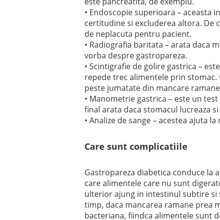
este pancreatita, de exemplu.
• Endoscopie superioara – aceasta in
certitudine si excluderea altora. De c
de neplacuta pentru pacient.
• Radiografia baritata – arata daca m
vorba despre gastropareza.
• Scintigrafie de golire gastrica – es
repede trec alimentele prin stomac. D
peste jumatate din mancare ramane
• Manometrie gastrica – este un test
final arata daca stomacul lucreaza si
• Analize de sange – acestea ajuta la 
Care sunt complicatiile
Gastropareza diabetica conduce la adm
care alimentele care nu sunt digerat
ulterior ajung in intestinul subtire si
timp, daca mancarea ramane prea mu
bacteriana, fiindca alimentele sunt 