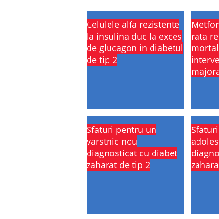
Celulele alfa rezistente
Metfor
la insulina duc la exces
rata r
de glucagon in diabetul
mortal
de tip 2
interve
major
Sfaturi pentru un
Sfatur
varstnic nou
adoles
diagnosticat cu diabet
diagno
zaharat de tip 2
zaharat