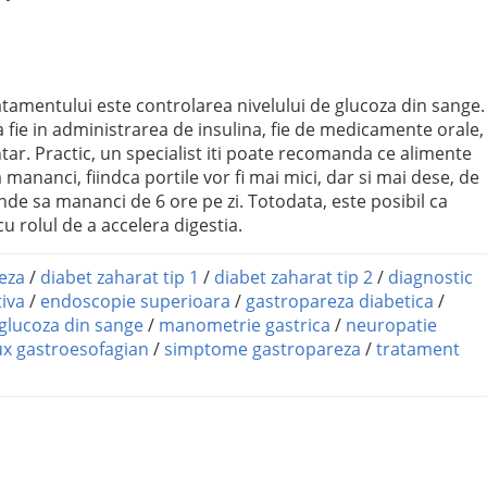
ratamentului este controlarea nivelului de glucoza din sange
fie in administrarea de insulina, fie de medicamente orale,
tar. Practic, un specialist iti poate recomanda ce alimente
 mananci, fiindca portile vor fi mai mici, dar si mai dese, de
nde sa mananci de 6 ore pe zi. Totodata, este posibil ca
u rolul de a accelera digestia.
eza
/
diabet zaharat tip 1
/
diabet zaharat tip 2
/
diagnostic
tiva
/
endoscopie superioara
/
gastropareza diabetica
/
glucoza din sange
/
manometrie gastrica
/
neuropatie
ux gastroesofagian
/
simptome gastropareza
/
tratament