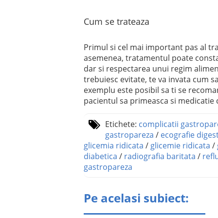
Cum se trateaza
Primul si cel mai important pas al t
asemenea, tratamentul poate consta 
dar si respectarea unui regim alimen
trebuiesc evitate, te va invata cum sa
exemplu este posibil sa ti se recoma
pacientul sa primeasca si medicatie c
Etichete:
complicatii gastropar
gastropareza
/
ecografie diges
glicemia ridicata
/
glicemie ridicata
/
diabetica
/
radiografia baritata
/
refl
gastropareza
Pe acelasi subiect: