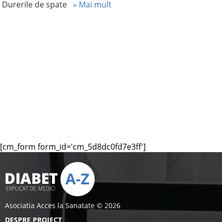
Durerile de spate
» Mai mult
[cm_form form_id='cm_5d8dc0fd7e3ff']
Asociatia Acces la Sanatate © 2026
DESPRE PROIECT