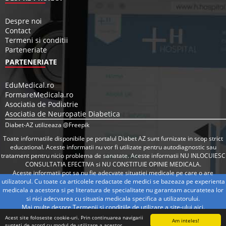
Despre noi
Contact
Termeni si conditii
Parteneriate
PARTENERIATE
EduMedical.ro
FormareMedicala.ro
Asociatia de Podiatrie
Asociatia de Neuropatie Diabetica
Diabet-AZ utilizeaza @Freepik
Toate informatiile disponibile pe portalul Diabet AZ sunt furnizate in scop strict
educational. Aceste informatii nu vor fi utilizate pentru autodiagnostic sau
tratament pentru nicio problema de sanatate. Aceste informatii NU INLOCUIESC
CONSULTATIA EFECTIVA si NU CONSTITUIE OPINIE MEDICALA.
Aceste informatii pot sa nu fie adecvate situatiei medicale pe care o are
utilizatorul. Cu toate ca articolele redactate de medici se bazeaza pe experienta
medicala a acestora si pe literatura de specialitate nu garantam acuratetea lor
si nici adecvarea cu situatia medicala specifica a utilizatorului.
Mai multe despre Termenii si conditiile de utilizare a site-ului
aici
.
Acest site foloseste cookie-uri. Prin continuarea navigarii
Am inteles!
sunteti de acord cu modul de utilizare a acestor