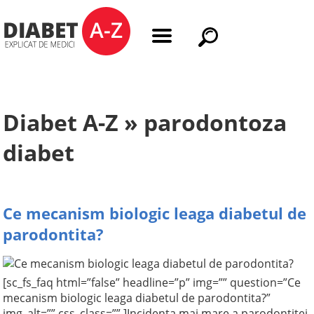
Diabet A-Z » parodontoza
diabet
Ce mecanism biologic leaga diabetul de
parodontita?
[sc_fs_faq html=”false” headline=”p” img=”” question=”Ce
mecanism biologic leaga diabetul de parodontita?”
img_alt=”” css_class=”” ]Incidenta mai mare a parodontitei