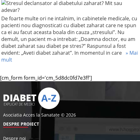
De foarte multe ori ne intalnim, in cabinetele medicale, cu
pacienti nou diagnosticati cu diabet zaharat care ne spun
ca ei au facut aceasta boala din cauza „stresului”. Nu
demult, un pacient m-a intrebat: „Doamna doctor, eu am
diabet zaharat sau diabet pe stres?” Raspunsul a fost
evident: „Aveti diabet zaharat”. In momentul in care
» Mai
mult
[cm_form form_id='cm_5d8dc0fd7e3ff']
Asociatia Acces la Sanatate © 2026
DESPRE PROIECT
Despre noi