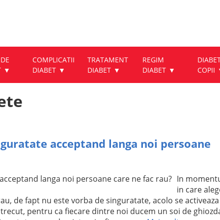
 DE
COMPLICATII
TRATAMENT
REGIM
DIABET
T
DIABET
DIABET
DIABET
COPII
ete
nguratate acceptand langa noi persoane
In moment
in care ale
au, de fapt nu este vorba de singuratate, acolo se activeaza
trecut, pentru ca fiecare dintre noi ducem un soi de ghiozd