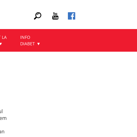
 LA
INFO
DIABET
ul
gem
an