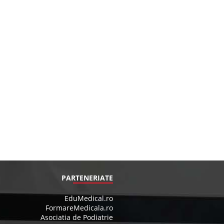
PARTENERIATE
EduMedical.ro
FormareMedicala.ro
Asociatia de Podiatrie