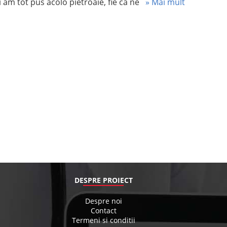
ii am tot pus acolo pietroaie, fie ca ne
» Mai mult
DESPRE PROIECT
Despre noi
Contact
Termeni si conditii