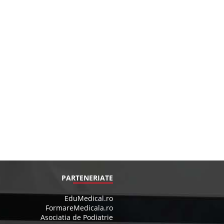
PARTENERIATE
EduMedical.ro
FormareMedicala.ro
Asociatia de Podiatrie