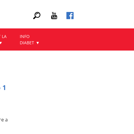
 LA
INFO
DIABET
p 1
re a