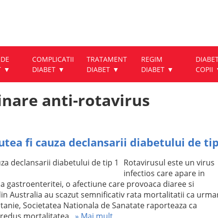
 DE
COMPLICATII
TRATAMENT
REGIM
DIABET
T
DIABET
DIABET
DIABET
COPII
inare anti-rotavirus
utea fi cauza declansarii diabetului de ti
Rotavirusul este un virus
infectios care apare in
a gastroenteritei, o afectiune care provoaca diaree si
n Australia au scazut semnificativ rata mortalitatii ca urma
Britanie, Societatea Nationala de Sanatate raporteaza ca
 redus mortalitatea
» Mai mult