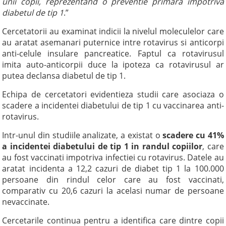
unii copii, reprezentand o preventie primara impotriva
diabetul de tip 1
.”
Cercetatorii au examinat indicii la nivelul moleculelor care
au aratat asemanari puternice intre rotavirus si anticorpi
anti-celule insulare pancreatice. Faptul ca rotavirusul
imita auto-anticorpii duce la ipoteza ca rotavirusul ar
putea declansa diabetul de tip 1.
Echipa de cercetatori evidentieza studii care asociaza o
scadere a incidentei diabetului de tip 1 cu vaccinarea anti-
rotavirus.
Intr-unul din studiile analizate, a existat o
scadere cu 41%
a incidentei diabetului de tip 1 in randul copiilor
, care
au fost vaccinati impotriva infectiei cu rotavirus. Datele au
aratat incidenta a 12,2 cazuri de diabet tip 1 la 100.000
persoane din rindul celor care au fost vaccinati,
comparativ cu 20,6 cazuri la acelasi numar de persoane
nevaccinate.
Cercetarile continua pentru a identifica care dintre copii