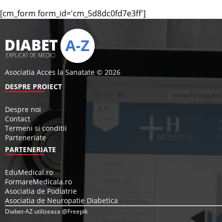
[cm_form form_id='cm_5d8dc0fd7e3ff']
Asociatia Acces la Sanatate © 2026
DESPRE PROIECT
Despre noi
Contact
Termeni si conditii
Parteneriate
PARTENERIATE
EduMedical.ro
FormareMedicala.ro
Asociatia de Podiatrie
Asociatia de Neuropatie Diabetica
Diabet-AZ utilizeaza @Freepik