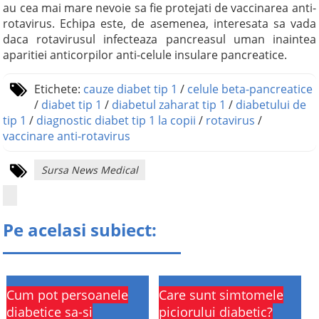
au cea mai mare nevoie sa fie protejati de vaccinarea anti-
rotavirus. Echipa este, de asemenea, interesata sa vada
daca rotavirusul infecteaza pancreasul uman inaintea
aparitiei anticorpilor anti-celule insulare pancreatice.
Etichete:
cauze diabet tip 1
/
celule beta-pancreatice
/
diabet tip 1
/
diabetul zaharat tip 1
/
diabetului de
tip 1
/
diagnostic diabet tip 1 la copii
/
rotavirus
/
vaccinare anti-rotavirus
Sursa News Medical
Pe acelasi subiect:
Cum pot persoanele
Care sunt simtomele
diabetice sa-si
piciorului diabetic?