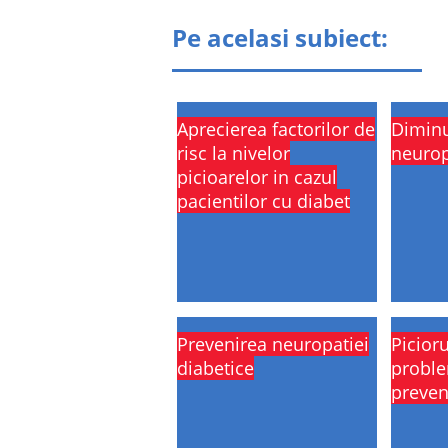
Pe acelasi subiect:
Aprecierea factorilor de
Diminu
risc la nivelor
neurop
picioarelor in cazul
pacientilor cu diabet
Prevenirea neuropatiei
Picioru
diabetice
proble
preven