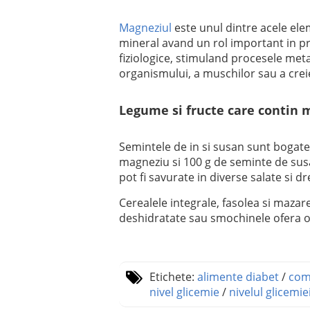
Magneziul
este unul dintre acele elem
mineral avand un rol important in p
fiziologice, stimuland procesele met
organismului, a muschilor sau a crei
Legume si fructe care contin
Semintele de in si susan sunt bogate
magneziu si 100 g de seminte de susa
pot fi savurate in diverse salate si dr
Cerealele integrale, fasolea si mazar
deshidratate sau smochinele ofera o 
Etichete:
alimente diabet
/
comp
nivel glicemie
/
nivelul glicemie