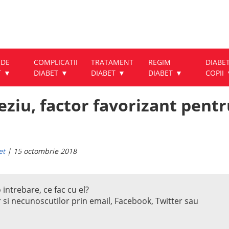
 DE
COMPLICATII
TRATAMENT
REGIM
DIABET
T
DIABET
DIABET
DIABET
COPII
ziu, factor favorizant pentr
et
| 15 octombrie 2018
 intrebare, ce fac cu el?
r si necunoscutilor prin email, Facebook, Twitter sau