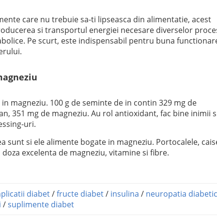
ente care nu trebuie sa-ti lipseasca din alimentatie, acest
roducerea si transportul energiei necesare diverselor proce
abolice. Pe scurt, este indispensabil pentru buna functionar
erului.
 magneziu
 in magneziu. 100 g de seminte de in contin 329 mg de
n, 351 mg de magneziu. Au rol antioxidant, fac bine inimii s
essing-uri.
ea sunt si ele alimente bogate in magneziu. Portocalele, cais
doza excelenta de magneziu, vitamine si fibre.
licatii diabet
/
fructe diabet
/
insulina
/
neuropatia diabeti
i
/
suplimente diabet