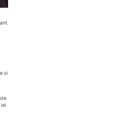
zant
e si
ste
iei
c