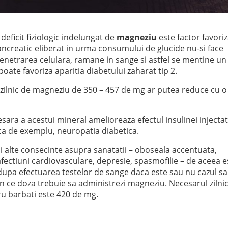
 deficit fiziologic indelungat de
magneziu
este factor favori
ncreatic eliberat in urma consumului de glucide nu-si face
enetrarea celulara, ramane in sange si astfel se mentine un
poate favoriza aparitia diabetului zaharat tip 2.
 zilnic de magneziu de 350 – 457 de mg ar putea reduce cu o
esara a acestui mineral amelioreaza efectul insulinei injectat
 ca de exemplu, neuropatia diabetica.
 alte consecinte asupra sanatatii – oboseala accentuata,
fectiuni cardiovasculare, depresie, spasmofilie – de aceea e
, dupa efectuarea testelor de sange daca este sau nu cazul sa 
in ce doza trebuie sa administrezi magneziu. Necesarul zilni
ru barbati este 420 de mg.