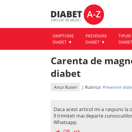
SIMPTOME
PREVENIRE
TIPURI
DIABET
DIABET
DIABE
Carenta de magne
diabet
Anca Rusen
| Rubrica:
Prevenire diab
Daca acest articol mi-a raspuns la o
Il trimiteti mai departe cunoscutilo
Whatsapp.