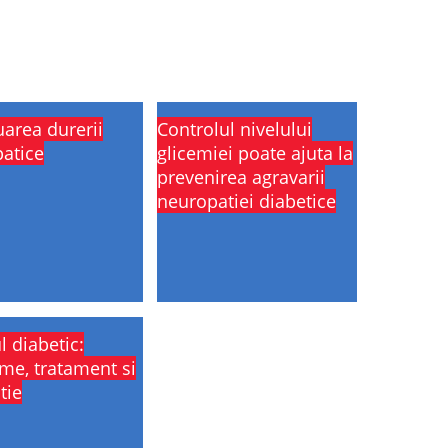
area durerii
Controlul nivelului
atice
glicemiei poate ajuta la
prevenirea agravarii
neuropatiei diabetice
l diabetic:
me, tratament si
tie