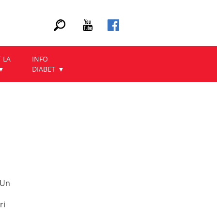
 LA
INFO
DIABET
 Un
ri