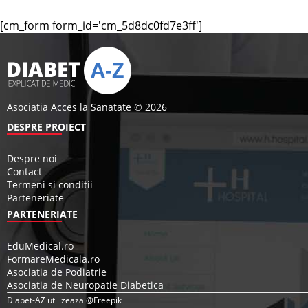
[cm_form form_id='cm_5d8dc0fd7e3ff']
Asociatia Acces la Sanatate © 2026
DESPRE PROIECT
Despre noi
Contact
Termeni si conditii
Parteneriate
PARTENERIATE
EduMedical.ro
FormareMedicala.ro
Asociatia de Podiatrie
Asociatia de Neuropatie Diabetica
Diabet-AZ utilizeaza @Freepik