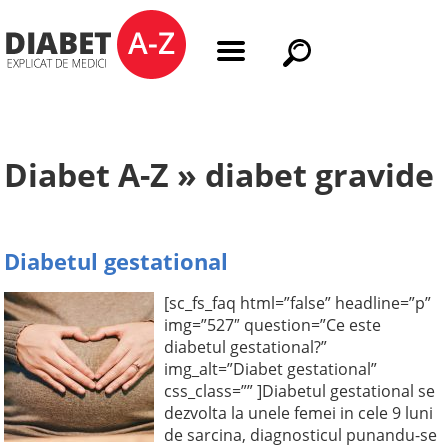
Diabet A-Z » diabet gravide
Diabetul gestational
[sc_fs_faq html=”false” headline=”p”
img=”527″ question=”Ce este
diabetul gestational?”
img_alt=”Diabet gestational”
css_class=”” ]Diabetul gestational se
dezvolta la unele femei in cele 9 luni
de sarcina, diagnosticul punandu-se