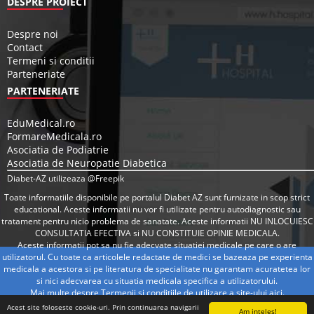
DESPRE PROIECT
Despre noi
Contact
Termeni si conditii
Parteneriate
PARTENERIATE
EduMedical.ro
FormareMedicala.ro
Asociatia de Podiatrie
Asociatia de Neuropatie Diabetica
Diabet-AZ utilizeaza @Freepik
Toate informatiile disponibile pe portalul Diabet AZ sunt furnizate in scop strict
educational. Aceste informatii nu vor fi utilizate pentru autodiagnostic sau
tratament pentru nicio problema de sanatate. Aceste informatii NU INLOCUIESC
CONSULTATIA EFECTIVA si NU CONSTITUIE OPINIE MEDICALA.
Aceste informatii pot sa nu fie adecvate situatiei medicale pe care o are
utilizatorul. Cu toate ca articolele redactate de medici se bazeaza pe experienta
medicala a acestora si pe literatura de specialitate nu garantam acuratetea lor
si nici adecvarea cu situatia medicala specifica a utilizatorului.
Mai multe despre Termenii si conditiile de utilizare a site-ului
aici
.
Acest site foloseste cookie-uri. Prin continuarea navigarii
Am inteles!