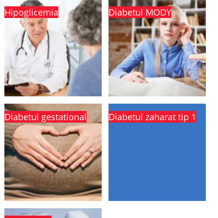
Hipoglicemia
Diabetul MODY
Diabetul gestational
Diabetul zaharat tip 1