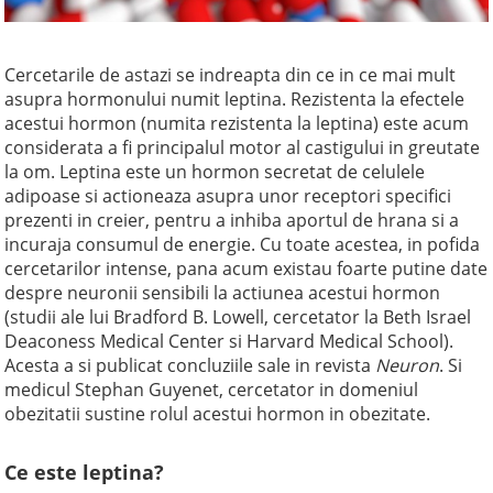
Cercetarile de astazi se indreapta din ce in ce mai mult
asupra hormonului numit leptina. Rezistenta la efectele
acestui hormon (numita rezistenta la leptina) este acum
considerata a fi principalul motor al castigului in greutate
la om. Leptina este un hormon secretat de celulele
adipoase si actioneaza asupra unor receptori specifici
prezenti in creier, pentru a inhiba aportul de hrana si a
incuraja consumul de energie. Cu toate acestea, in pofida
cercetarilor intense, pana acum existau foarte putine date
despre neuronii sensibili la actiunea acestui hormon
(studii ale lui Bradford B. Lowell, cercetator la Beth Israel
Deaconess Medical Center si Harvard Medical School).
Acesta a si publicat concluziile sale in revista
Neuron
. Si
medicul Stephan Guyenet, cercetator in domeniul
obezitatii sustine rolul acestui hormon in obezitate.
Ce este leptina?