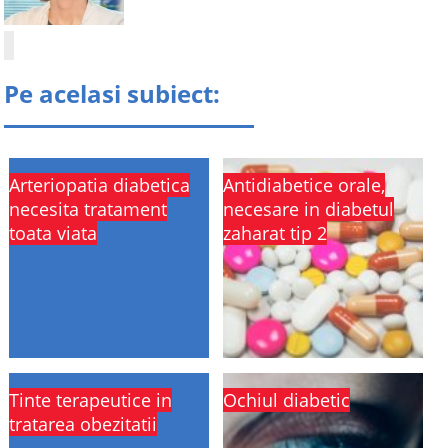
Pe acelasi subiect:
Arteriopatia diabetica
Antidiabetice orale,
necesita tratament
necesare in diabetul
toata viata
zaharat tip 2
Tinte terapeutice in
Ochiul diabetic
tratarea obezitatii