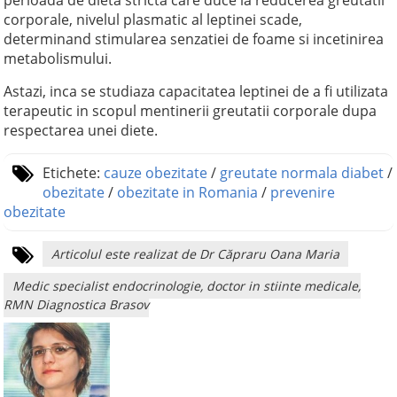
perioada de dieta stricta care duce la reducerea greutatii
corporale, nivelul plasmatic al leptinei scade,
determinand stimularea senzatiei de foame si incetinirea
metabolismului.
Astazi, inca se studiaza capacitatea leptinei de a fi utilizata
terapeutic in scopul mentinerii greutatii corporale dupa
respectarea unei diete.
Etichete:
cauze obezitate
/
greutate normala diabet
/
obezitate
/
obezitate in Romania
/
prevenire
obezitate
Articolul este realizat de Dr Căpraru Oana Maria
Medic specialist endocrinologie, doctor in stiinte medicale,
RMN Diagnostica Brasov