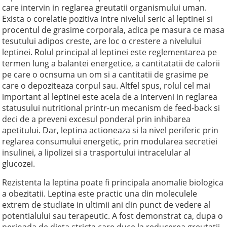
care intervin in reglarea greutatii organismului uman.
Exista o corelatie pozitiva intre nivelul seric al leptinei si
procentul de grasime corporala, adica pe masura ce masa
tesutului adipos creste, are loc o crestere a nivelului
leptinei. Rolul principal al leptinei este reglementarea pe
termen lung a balantei energetice, a cantitatatii de calorii
pe care o ocnsuma un om si a cantitatii de grasime pe
care o depoziteaza corpul sau. Altfel spus, rolul cel mai
important al leptinei este acela de a interveni in reglarea
statusului nutritional printr-un mecanism de feed-back si
deci de a preveni excesul ponderal prin inhibarea
apetitului. Dar, leptina actioneaza si la nivel periferic prin
reglarea consumului energetic, prin modularea secretiei
insulinei, a lipolizei si a trasportului intracelular al
glucozei.
Rezistenta la leptina poate fi principala anomalie biologica
a obezitatii. Leptina este practic una din moleculele
extrem de studiate in ultimii ani din punct de vedere al
potentialului sau terapeutic. A fost demonstrat ca, dupa o