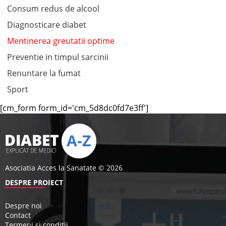
Consum redus de alcool
Diagnosticare diabet
Mentinerea greutatii optime
Preventie in timpul sarcinii
Renuntare la fumat
Sport
[cm_form form_id='cm_5d8dc0fd7e3ff']
Asociatia Acces la Sanatate © 2026
DESPRE PROIECT
Despre noi
Contact
Termeni si conditii