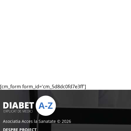
[cm_form form_id='cm_5d8dc0fd7e3ff']
Asociatia Acces la Sanatate © 2026
DESPRE PROIECT