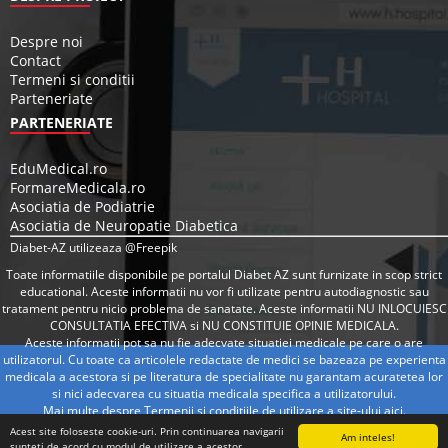
Despre noi
Contact
Termeni si conditii
Parteneriate
PARTENERIATE
EduMedical.ro
FormareMedicala.ro
Asociatia de Podiatrie
Asociatia de Neuropatie Diabetica
Diabet-AZ utilizeaza @Freepik
Toate informatiile disponibile pe portalul Diabet AZ sunt furnizate in scop strict
educational. Aceste informatii nu vor fi utilizate pentru autodiagnostic sau
tratament pentru nicio problema de sanatate. Aceste informatii NU INLOCUIESC
CONSULTATIA EFECTIVA si NU CONSTITUIE OPINIE MEDICALA.
Aceste informatii pot sa nu fie adecvate situatiei medicale pe care o are
utilizatorul. Cu toate ca articolele redactate de medici se bazeaza pe experienta
medicala a acestora si pe literatura de specialitate nu garantam acuratetea lor
si nici adecvarea cu situatia medicala specifica a utilizatorului.
Mai multe despre Termenii si conditiile de utilizare a site-ului
aici
.
Acest site foloseste cookie-uri. Prin continuarea navigarii
Am inteles!
sunteti de acord cu modul de utilizare a acestor