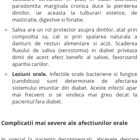
parodontita marginala cronica duce la pierderea
dintilor, iar aceasta la tulburari estetice, de
masticatie, digestive si fonatie.
Saliva are un rol protector asupra dintilor, atat prin
compozitia sa, cat si prin spalarea naturala a
danturii de resturi alimentare si acizi. Scaderea
fluxului de saliva (xerostomia) in diabet priveaza
dintii de acest efect benefic al salivei, favorizand
aparitia cariilor.
Leziuni orale.
Infectiile orale bacteriene si fungice
(candidoza) sunt determinate de afectarea
sistemului imunitar din diabet. Aceste infectii apar
mai frecvent si se vindeca mai greu decat la
pacientul fara diabet.
Complicatii mai severe ale afectiunilor orale
In special la pacientii decompensati, abcesele dentare