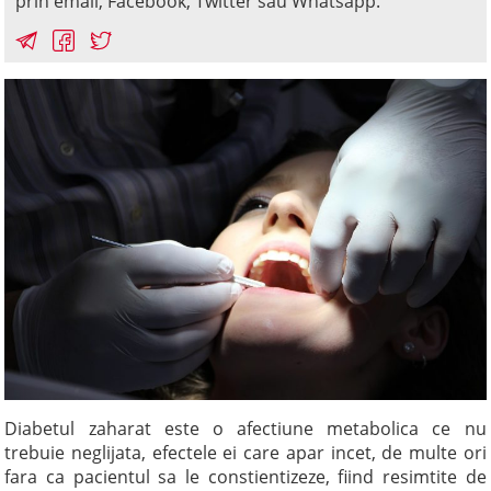
prin email, Facebook, Twitter sau Whatsapp.
Diabetul zaharat este o afectiune metabolica ce nu
trebuie neglijata, efectele ei care apar incet, de multe ori
fara ca pacientul sa le constientizeze, fiind resimtite de