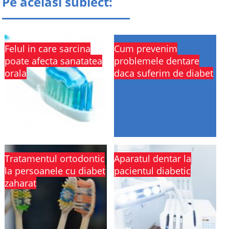
Pe acelasi subiect:
Felul in care sarcina
Cum prevenim
poate afecta sanatatea
problemele dentare
orala
daca suferim de diabet
Tratamentul ortodontic
Aparatul dentar la
la persoanele cu diabet
pacientul diabetic
zaharat