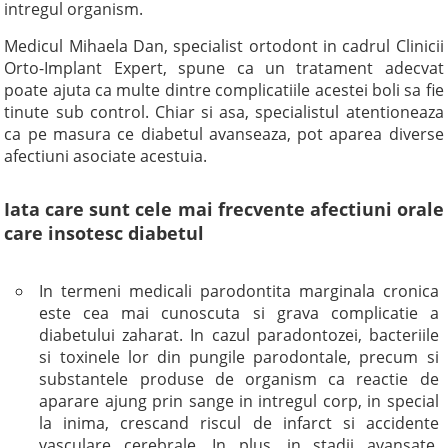
intregul organism.
Medicul Mihaela Dan, specialist ortodont in cadrul Clinicii
Orto-Implant Expert, spune ca un tratament adecvat
poate ajuta ca multe dintre complicatiile acestei boli sa fie
tinute sub control. Chiar si asa, specialistul atentioneaza
ca pe masura ce diabetul avanseaza, pot aparea diverse
afectiuni asociate acestuia.
Iata care sunt cele mai frecvente afectiuni orale
care insotesc diabetul
In termeni medicali parodontita marginala cronica
este cea mai cunoscuta si grava complicatie a
diabetului zaharat. In cazul paradontozei, bacteriile
si toxinele lor din pungile parodontale, precum si
substantele produse de organism ca reactie de
aparare ajung prin sange in intregul corp, in special
la inima, crescand riscul de infarct si accidente
vasculare cerebrale. In plus, in stadii avansate,