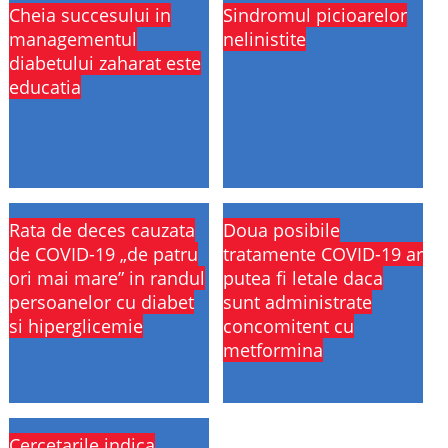
Cheia succesului in
Sindromul picioarelor
managementul
nelinistite
diabetului zaharat este
educatia
Rata de deces cauzata
Doua posibile
de COVID-19 „de patru
tratamente COVID-19 ar
ori mai mare” in randul
putea fi letale daca
persoanelor cu diabet
sunt administrate
si hiperglicemie
concomitent cu
metformina
Cercetarile indica