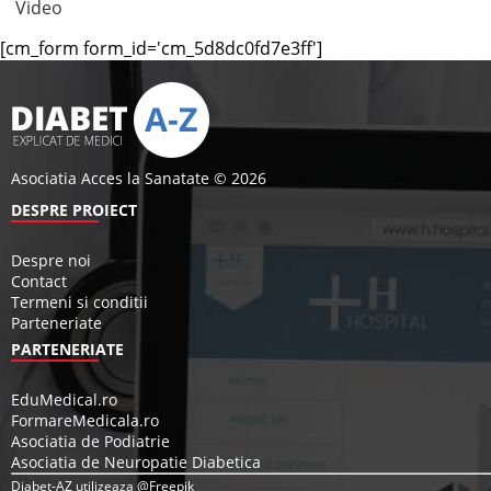
Video
[cm_form form_id='cm_5d8dc0fd7e3ff']
Asociatia Acces la Sanatate © 2026
DESPRE PROIECT
Despre noi
Contact
Termeni si conditii
Parteneriate
PARTENERIATE
EduMedical.ro
FormareMedicala.ro
Asociatia de Podiatrie
Asociatia de Neuropatie Diabetica
Diabet-AZ utilizeaza @Freepik