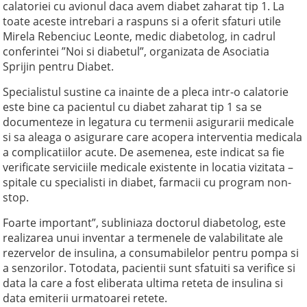
calatoriei cu avionul daca avem diabet zaharat tip 1. La
toate aceste intrebari a raspuns si a oferit sfaturi utile
Mirela Rebenciuc Leonte, medic diabetolog, in cadrul
conferintei ”Noi si diabetul”, organizata de Asociatia
Sprijin pentru Diabet.
Specialistul sustine ca inainte de a pleca intr-o calatorie
este bine ca pacientul cu diabet zaharat tip 1 sa se
documenteze in legatura cu termenii asigurarii medicale
si sa aleaga o asigurare care acopera interventia medicala
a complicatiilor acute. De asemenea, este indicat sa fie
verificate serviciile medicale existente in locatia vizitata –
spitale cu specialisti in diabet, farmacii cu program non-
stop.
Foarte important”, subliniaza doctorul diabetolog, este
realizarea unui inventar a termenele de valabilitate ale
rezervelor de insulina, a consumabilelor pentru pompa si
a senzorilor. Totodata, pacientii sunt sfatuiti sa verifice si
data la care a fost eliberata ultima reteta de insulina si
data emiterii urmatoarei retete.