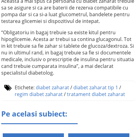
Aceasta a mai spus ca persoana cu diabet zaharat trebuie
sa se asigure si ca are baterii de rezerva compatibile cu
pompa dar si ca si-a luat glucometrul, bandelete pentru
testarea glicemiei si dispozitivul de intepat.
“Obligatoriu in bagaj trebuie sa existe kitul pentru
hipoglicemie. Acesta ar trebui sa contina glucagonul. Tot
in kit trebuie sa fie zahar si tablete de glucoza/dextroza. Si
nu in ultimul rand, in bagaj trebuie sa fie si documentele
medicale, inclusiv o prescriptie de insulina pentru situatia
cand trebuie cumparata insulina”, a mai declarat
specialistul diabetolog.
Etichete:
diabet zaharat
/
diabet zaharat tip 1
/
regim diabet zaharat
/
tratament diabet zaharat
Pe acelasi subiect: