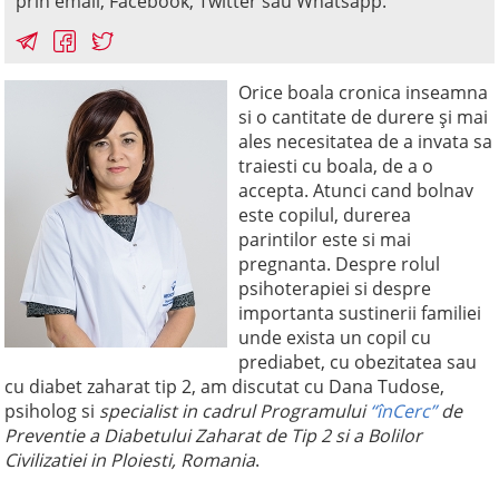
prin email, Facebook, Twitter sau Whatsapp.
Orice boala cronica inseamna
si o cantitate de durere și mai
ales necesitatea de a invata sa
traiesti cu boala, de a o
accepta. Atunci cand bolnav
este copilul, durerea
parintilor este si mai
pregnanta. Despre rolul
psihoterapiei si despre
importanta sustinerii familiei
unde exista un copil cu
prediabet, cu obezitatea sau
cu diabet zaharat tip 2, am discutat cu Dana Tudose,
psiholog si
specialist in cadrul Programului
“înCerc”
de
Preventie a Diabetului Zaharat de Tip 2 si a Bolilor
Civilizatiei in Ploiesti, Romania
.