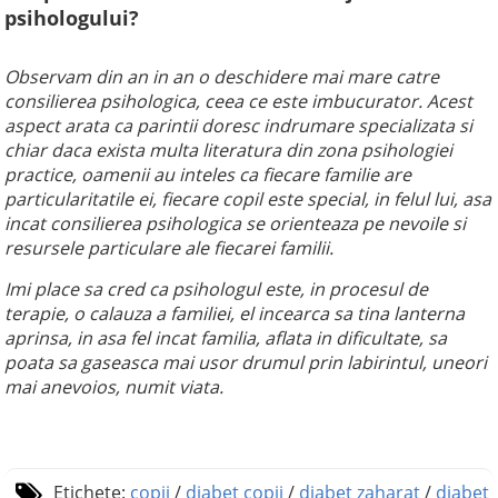
psihologului?
Observam din an in an o deschidere mai mare catre
consilierea psihologica, ceea ce este imbucurator. Acest
aspect arata ca parintii doresc indrumare specializata si
chiar daca exista multa literatura din zona psihologiei
practice, oamenii au inteles ca fiecare familie are
particularitatile ei, fiecare copil este special, in felul lui, asa
incat consilierea psihologica se orienteaza pe nevoile si
resursele particulare ale fiecarei familii.
Imi place sa cred ca psihologul este, in procesul de
terapie, o calauza a familiei, el incearca sa tina lanterna
aprinsa, in asa fel incat familia, aflata in dificultate, sa
poata sa gaseasca mai usor drumul prin labirintul, uneori
mai anevoios, numit viata.
Etichete:
copii
/
diabet copii
/
diabet zaharat
/
diabet