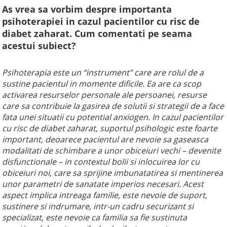
As vrea sa vorbim despre importanta
psihoterapiei in cazul pacientilor cu risc de
diabet zaharat. Cum comentati pe seama
acestui subiect?
Psihoterapia este un “instrument” care are rolul de a
sustine pacientul in momente dificile. Ea are ca scop
activarea resurselor personale ale persoanei, resurse
care sa contribuie la gasirea de solutii si strategii de a face
fata unei situatii cu potential anxiogen. In cazul pacientilor
cu risc de diabet zaharat, suportul psihologic este foarte
important, deoarece
pacientul are nevoie sa gaseasca
modalitati de schimbare a unor obiceiuri vechi – devenite
disfunctionale – in contextul bolii si inlocuirea lor cu
obiceiuri noi, care sa sprijine imbunatatirea si mentinerea
unor parametri de sanatate imperios necesari.
Acest
aspect implica intreaga familie, este nevoie de suport,
sustinere si indrumare, intr-un cadru securizant si
specializat, este nevoie ca familia sa fie sustinuta