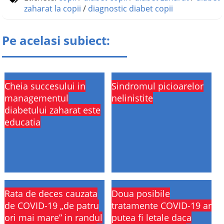
zaharat la copii
/
diagnostic diabet copii
Pe acelasi subiect:
Cheia succesului in
Sindromul picioarelor
managementul
nelinistite
diabetului zaharat este
educatia
Rata de deces cauzata
Doua posibile
de COVID-19 „de patru
tratamente COVID-19 ar
ori mai mare” in randul
putea fi letale daca