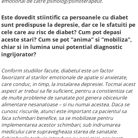
emotional de catre psiholog/psihoterapeut.
Este dovedit stiintific ca persoanele cu diabet
sunt predispuse la depresie, dar ce le sfatuiti pe
cele care au risc de diabet? Cum pot depasi
aceste stari? Cum se pot “anima” si “mobiliza”,
chiar si in lumina unui potential diagnostic
ingrijorator?
Conform studiilor facute, diabetul este un factor
favorizant al starilor emotionale de apatie si anxietate,
care conduc, in timp, la instalarea depresiei. Tocmai acest
aspect ar trebui sa fie suficient, pentru a constientiza cat
de multe probleme de sanatate pot genera obiceiurile
alimentare nesanatoase – si nu numai acestea. Daca se
cunosc riscurile, atunci este important ca pacientul sa
faca schimbari benefice, sa se mobilizeze pentru
implementarea acestor schimbari, sub indrumarea
medicului care supravegheaza starea de sanatate.