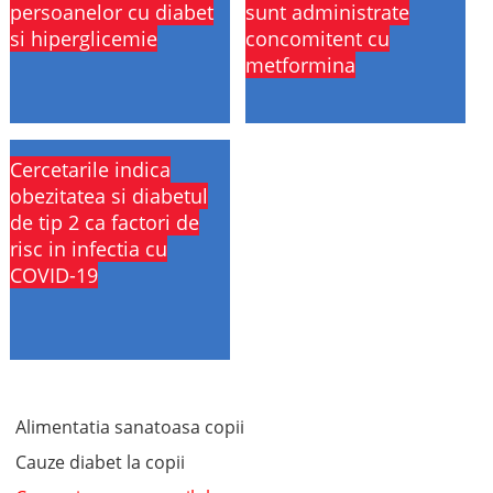
persoanelor cu diabet
sunt administrate
si hiperglicemie
concomitent cu
metformina
Cercetarile indica
obezitatea si diabetul
de tip 2 ca factori de
risc in infectia cu
COVID-19
Alimentatia sanatoasa copii
Cauze diabet la copii