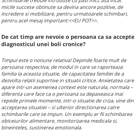
Schimbarile trebuie introduse cu pasi mici, asa incat
micile succese obtinute sa devina ancore pozitive, de
incredere si mobilizare, pentru urmatoarele schimbari,
pentru acel mesaj important:<<EU POT>>.
De cat timp are nevoie o persoana ca sa accepte
diagnosticul unei boli cronice?
Timpul este o notiune relativa! Depinde foarte mult de
persoana respectiva, de modul in care se raporteaza
familia la aceasta situatie, de capacitatea familiei de a
dezvolta relatii suportive in situatii critice. Anxietatea care
apare intr-un asemenea context este naturala, normala –
diferenta care face ca o persoana sa depaseasca mai
repede primele momente, intr-o situatie de criza, vine din
acceptarea situatiei – si ulterior directionarea catre
schimbarile care se impun. Un exemplu ar fii schimbarea
obiceiurilor alimentare, monitorizarea medicala si,
bineinteles, sustinerea emotionala.