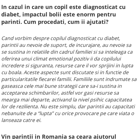
In cazul in care un copil este diagnosticat cu
diabet, impactul bolii este enorm pentru
parinti. Cum procedati, cum ii ajutati?
Cand vorbim despre copilul diagnosticat cu diabet,
parintii au nevoie de suport, de incurajare, au nevoie sa
se sustina in relatiile din cadrul familiei si sa inteleaga ca
oferirea unui climat emotional pozitiv ii da copilului
incredere si siguranta, resurse care il vor sprijini in lupta
cu boala. Aceste aspecte sunt discutate si in functie de
particularitatile fiecarei familii. Familiile sunt indrumate sa
gaseasca cele mai bune strategii care sa-i sustina in
acceptarea schimbarilor, astfel vor gasi resurse sa
mearga mai departe, activand la nivel psihic capacitatea
lor de rezilienta. Nu este simplu, dar parintii au capacitati
nebanuite de a “lupta” cu orice provocare pe care viata o
lanseaza catre ei.
Vin parintii in Romania sa ceara ajutorul