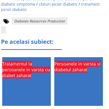
diabetic simptome
/
sfaturi picior diabetic
/
tratament
picior diabetic
Diabetes Resources Production
Pe acelasi subiect:
Tratamentul la
Persoanele in varsta si
persoanele in varsta cu
diabetul zaharat
diabet zaharat