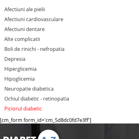
Afectiuni ale pielii
Afectiuni cardiovasculare
Afectiuni dentare
Alte complicatii
Boli de rinichi - nefropatia
Depresia
Hiperglicemia
Hipoglicemia
Neuropatie diabetica
Ochiul diabetic - retinopatia
Piciorul diabetic
[cm_form form_id='cm_5d8dc0fd7e3ff']