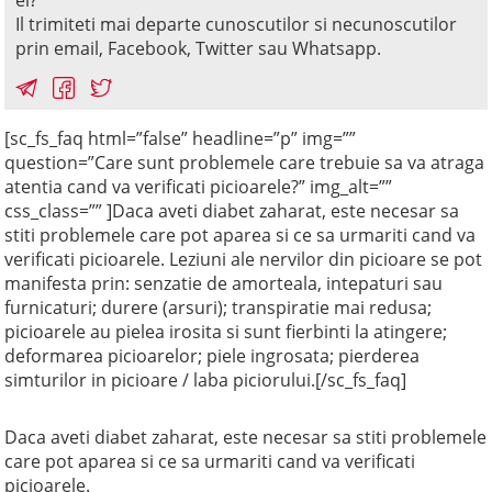
el?
Il trimiteti mai departe cunoscutilor si necunoscutilor
prin email, Facebook, Twitter sau Whatsapp.
[sc_fs_faq html=”false” headline=”p” img=””
question=”Care sunt problemele care trebuie sa va atraga
atentia cand va verificati picioarele?” img_alt=””
css_class=”” ]Daca aveti diabet zaharat, este necesar sa
stiti problemele care pot aparea si ce sa urmariti cand va
verificati picioarele. Leziuni ale nervilor din picioare se pot
manifesta prin: senzatie de amorteala, intepaturi sau
furnicaturi; durere (arsuri); transpiratie mai redusa;
picioarele au pielea irosita si sunt fierbinti la atingere;
deformarea picioarelor; piele ingrosata; pierderea
simturilor in picioare / laba piciorului.[/sc_fs_faq]
Daca aveti diabet zaharat, este necesar sa stiti problemele
care pot aparea si ce sa urmariti cand va verificati
picioarele.