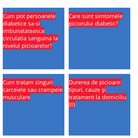
Cum pot persoanele
Care sunt simtomele
diabetice sa-si
piciorului diabetic?
imbunatateasca
circulatia sanguina la
nivelul picioarelor?
Cum tratam singuri
Durerea de picioare:
carceiele sau crampele
tipuri, cauze și
musculare
tratament la domiciliu
(II)