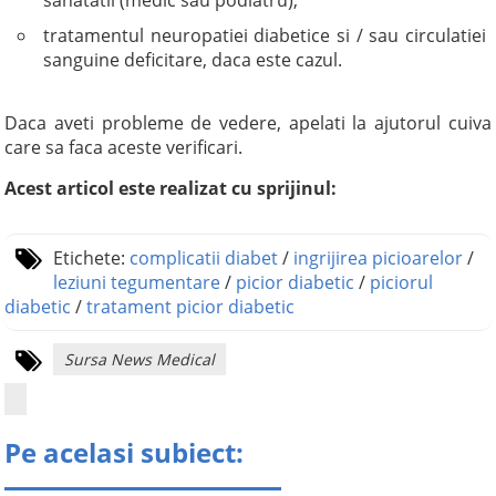
sanatatii (medic sau podiatru);
tratamentul neuropatiei diabetice si / sau circulatiei
sanguine deficitare, daca este cazul.
Daca aveti probleme de vedere, apelati la ajutorul cuiva
care sa faca aceste verificari.
Acest articol este realizat cu sprijinul:
Etichete:
complicatii diabet
/
ingrijirea picioarelor
/
leziuni tegumentare
/
picior diabetic
/
piciorul
diabetic
/
tratament picior diabetic
Sursa News Medical
Pe acelasi subiect: