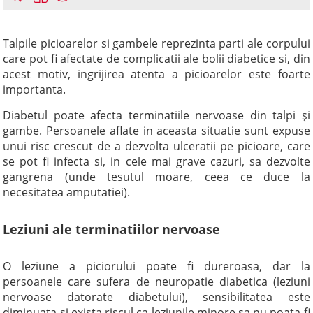
Talpile picioarelor si gambele reprezinta parti ale corpului
care pot fi afectate de complicatii ale bolii diabetice si, din
acest motiv, ingrijirea atenta a picioarelor este foarte
importanta.
Diabetul poate afecta terminatiile nervoase din talpi şi
gambe. Persoanele aflate in aceasta situatie sunt expuse
unui risc crescut de a dezvolta ulceratii pe picioare, care
se pot fi infecta si, in cele mai grave cazuri, sa dezvolte
gangrena (unde tesutul moare, ceea ce duce la
necesitatea amputatiei).
Leziuni ale terminatiilor nervoase
O leziune a piciorului poate fi dureroasa, dar la
persoanele care sufera de neuropatie diabetica (leziuni
nervoase datorate diabetului), sensibilitatea este
diminuata si exista riscul ca leziunile minore sa nu poata fi