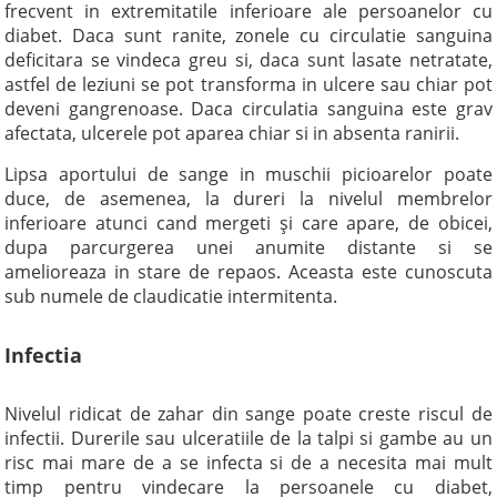
frecvent in extremitatile inferioare ale persoanelor cu
diabet. Daca sunt ranite, zonele cu circulatie sanguina
deficitara se vindeca greu si, daca sunt lasate netratate,
astfel de leziuni se pot transforma in ulcere sau chiar pot
deveni gangrenoase. Daca circulatia sanguina este grav
afectata, ulcerele pot aparea chiar si in absenta ranirii.
Lipsa aportului de sange in muschii picioarelor poate
duce, de asemenea, la dureri la nivelul membrelor
inferioare atunci cand mergeti şi care apare, de obicei,
dupa parcurgerea unei anumite distante si se
amelioreaza in stare de repaos. Aceasta este cunoscuta
sub numele de claudicatie intermitenta.
Infectia
Nivelul ridicat de zahar din sange poate creste riscul de
infectii. Durerile sau ulceratiile de la talpi si gambe au un
risc mai mare de a se infecta si de a necesita mai mult
timp pentru vindecare la persoanele cu diabet,