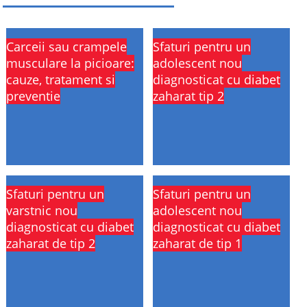
Carceii sau crampele
Sfaturi pentru un
musculare la picioare:
adolescent nou
cauze, tratament si
diagnosticat cu diabet
preventie
zaharat tip 2
Sfaturi pentru un
Sfaturi pentru un
varstnic nou
adolescent nou
diagnosticat cu diabet
diagnosticat cu diabet
zaharat de tip 2
zaharat de tip 1