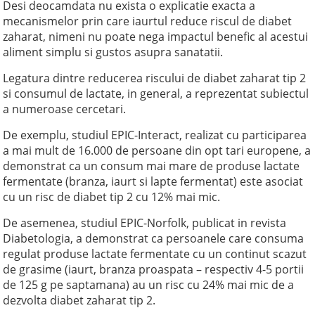
Desi deocamdata nu exista o explicatie exacta a
mecanismelor prin care iaurtul reduce riscul de diabet
zaharat, nimeni nu poate nega impactul benefic al acestui
aliment simplu si gustos asupra sanatatii.
Legatura dintre reducerea riscului de diabet zaharat tip 2
si consumul de lactate, in general, a reprezentat subiectul
a numeroase cercetari.
De exemplu, studiul EPIC-Interact, realizat cu participarea
a mai mult de 16.000 de persoane din opt tari europene, a
demonstrat ca un consum mai mare de produse lactate
fermentate (branza, iaurt si lapte fermentat) este asociat
cu un risc de diabet tip 2 cu 12% mai mic.
De asemenea, studiul EPIC-Norfolk, publicat in revista
Diabetologia, a demonstrat ca persoanele care consuma
regulat produse lactate fermentate cu un continut scazut
de grasime (iaurt, branza proaspata – respectiv 4-5 portii
de 125 g pe saptamana) au un risc cu 24% mai mic de a
dezvolta diabet zaharat tip 2.