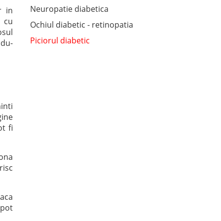
Neuropatie diabetica
r in
t cu
Ochiul diabetic - retinopatia
osul
Piciorul diabetic
ndu-
inti
gine
t fi
zona
risc
Daca
 pot