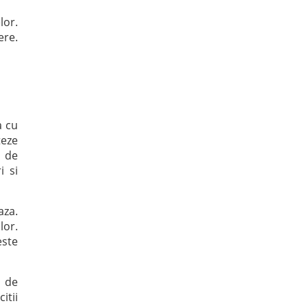
lor.
ere.
a cu
teze
r de
i si
aza.
lor.
este
a de
itii