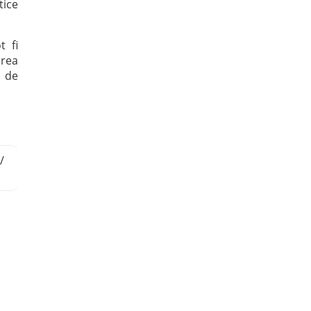
tice
t fi
area
r de
/