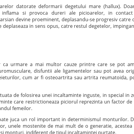
arelor datorate deformarii degetului mare (hallux). Doa
inflama si provoca dureri ale picioarelor, in contac
arsian devine proeminent, deplasandu-se progresiv catre 
e deplaseaza in sens opus, catre restul degetelor, impinga
par ca urmare a mai multor cauze printre care se pot am
euromusculare, disfuntii ale ligamentelor sau pot avea ori
ieturilor, cum ar fi osteoartrita sau artrita reumatoida, po
ata de folosirea unei incaltaminte inguste, in special in 
minte care restrictioneaza piciorul reprezinta un factor de 
randul femeilor.
poate juca un rol important in determinismul monturilor. 
elor, unele mostenite de mai mult de o generatie, acestea
i monturi, indiferent de tipul incaltamintei purtate.