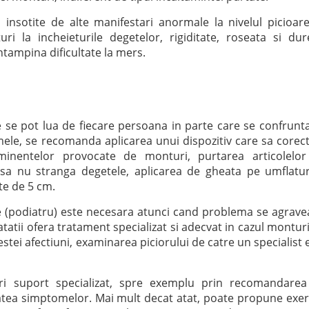
insotite de alte manifestari anormale la nivelul picioare
i la incheieturile degetelor, rigiditate, roseata si dur
tampina dificultate la mers.
e se pot lua de fiecare persoana in parte care se confrunt
ele, se recomanda aplicarea unui dispozitiv care sa corec
eminentelor provocate de monturi, purtarea articolelo
 sa nu stranga degetele, aplicarea de gheata pe umflatur
lte de 5 cm.
rie (podiatru) este necesara atunci cand problema se agrave
atii ofera tratament specializat si adecvat in cazul monturi
estei afectiuni, examinarea piciorului de catre un specialist 
eri suport specializat, spre exemplu prin recomandare
atea simptomelor. Mai mult decat atat, poate propune exerc