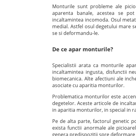
Monturile sunt probleme ale picio
aparenta banale, acestea se pot 
incaltamintea incomoda. Osul metat
medial. Astfel osul degetului mare s
se si deformandu-le.
De ce apar monturile?
Specialistii arata ca monturile a
incaltamintea ingusta, disfunctii n
biomecanica. Alte afectiuni ale inche
asociate cu aparitia monturilor.
Problematica monturilor este accentu
degetelor. Aceste articole de incalta
in aparitia monturilor, in special in 
Pe de alta parte, factorul genetic 
exista functii anormale ale picioar
genera predispozitii spre deformare s