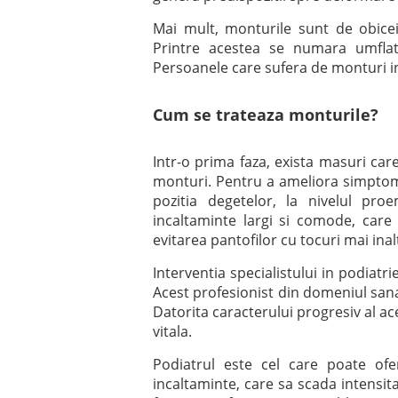
Mai mult, monturile sunt de obicei 
Printre acestea se numara umflatur
Persoanele care sufera de monturi in
Cum se trateaza monturile?
Intr-o prima faza, exista masuri car
monturi. Pentru a ameliora simptom
pozitia degetelor, la nivelul pro
incaltaminte largi si comode, care
evitarea pantofilor cu tocuri mai ina
Interventia specialistului in podiat
Acest profesionist din domeniul sanat
Datorita caracterului progresiv al ac
vitala.
Podiatrul este cel care poate of
incaltaminte, care sa scada intensit