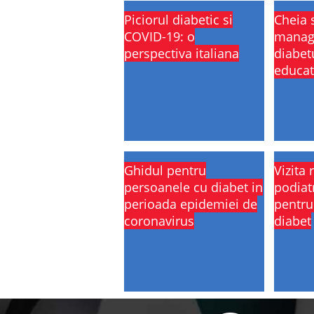
Piciorul diabetic si
Cheia 
COVID-19: o
manag
perspectiva italiana
diabet
educat
Ghidul pentru
Vizita 
persoanele cu diabet in
podiat
perioada epidemiei de
pentru
coronavirus
diabet