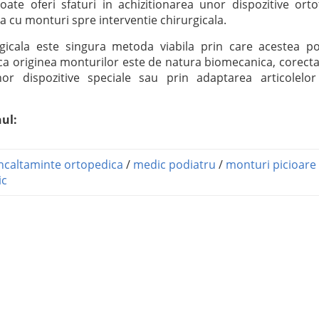
oate oferi sfaturi in achizitionarea unor dispozitive orto
 cu monturi spre interventie chirurgicala.
gicala este singura metoda viabila prin care acestea po
daca originea monturilor este de natura biomecanica, corect
or dispozitive speciale sau prin adaptarea articolelo
nul:
ncaltaminte ortopedica
/
medic podiatru
/
monturi picioare
ic