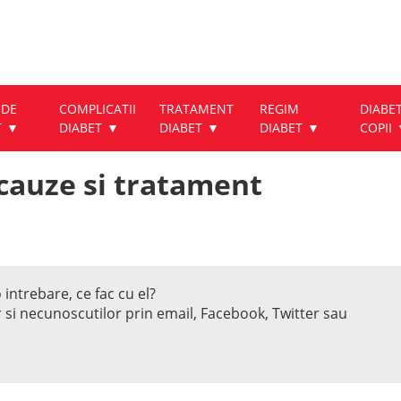
 DE
COMPLICATII
TRATAMENT
REGIM
DIABET
T
DIABET
DIABET
DIABET
COPII
cauze si tratament
 intrebare, ce fac cu el?
r si necunoscutilor prin email, Facebook, Twitter sau