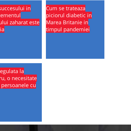
succesului in
Cum se trateaza
ementul
piciorul diabetic in
ului zaharat este
Marea Britanie in
ia
timpul pandemiei
regulata la
ru, o necesitate
 persoanele cu