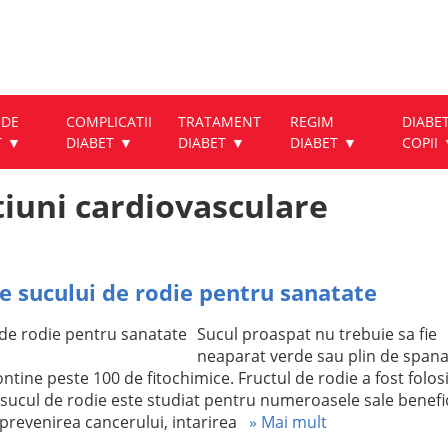
 DE
COMPLICATII
TRATAMENT
REGIM
DIABET
T
DIABET
DIABET
DIABET
COPII
tiuni cardiovasculare
le sucului de rodie pentru sanatate
Sucul proaspat nu trebuie sa fie
neaparat verde sau plin de span
ntine peste 100 de fitochimice. Fructul de rodie a fost folosi
 sucul de rodie este studiat pentru numeroasele sale benefic
 prevenirea cancerului, intarirea
» Mai mult