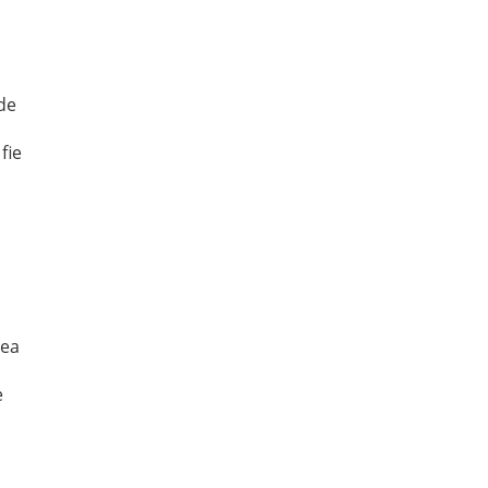
de
fie
eea
e