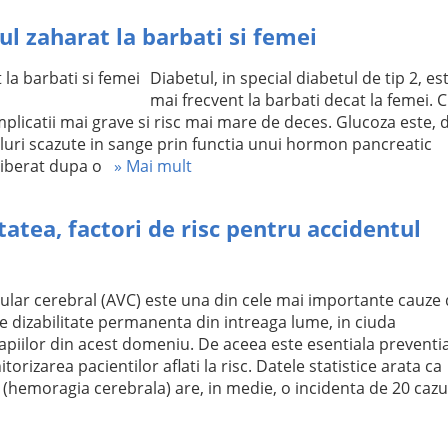
l zaharat la barbati si femei
Diabetul, in special diabetul de tip 2, es
mai frecvent la barbati decat la femei. 
plicatii mai grave si risc mai mare de deces. Glucoza este, 
veluri scazute in sange prin functia unui hormon pancreatic
liberat dupa o
» Mai mult
tatea, factori de risc pentru accidentul
ular cerebral (AVC) este una din cele mai importante cauze
de dizabilitate permanenta din intreaga lume, in ciuda
apiilor din acest domeniu. De aceea este esentiala preventi
torizarea pacientilor aflati la risc. Datele statistice arata ca
hemoragia cerebrala) are, in medie, o incidenta de 20 cazu