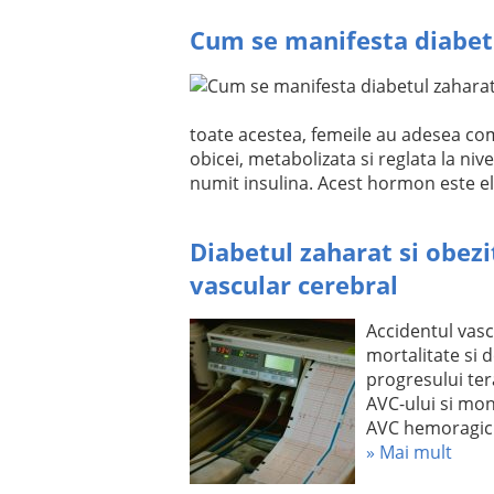
Cum se manifesta diabetu
toate acestea, femeile au adesea com
obicei, metabolizata si reglata la ni
numit insulina. Acest hormon este e
Diabetul zaharat si obezi
vascular cerebral
Accidentul vasc
mortalitate si 
progresului ter
AVC-ului si moni
AVC hemoragic (
» Mai mult