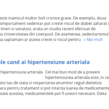
este inamicul multor boli cronice grave. De exemplu, doua
omportament sedentar pot creste riscul de diabet zaharat 
 tineri si sanatosi, arata un studiu recent efectuat de
 la Universitatea din Liverpool. De asemenea, sedentarismul 
ua saptamani ar putea creste si riscul pentru
» Mai mult
ale cand ai hipertensiune arteriala
Cel mai bun mod de a preveni
hipertensiunea arteriala este, in c
lui tau de viata si respectarea anumitor reguli dietetice.
ara pentru tratament si pot intarzia luarea de medicament
u toate acestea, medicamentele pot fi uneori necesare. Dieta