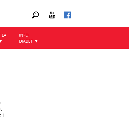
 LA
INFO
DIABET
ac
t
ii