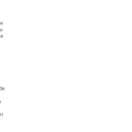
te
Cu
de
 de
a
ri