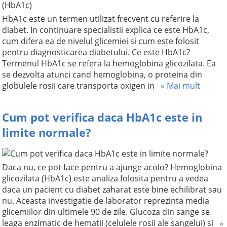
HbA1c este un termen utilizat frecvent cu referire la
diabet. In continuare specialistii explica ce este HbA1c,
cum difera ea de nivelul glicemiei si cum este folosit
pentru diagnosticarea diabetului. Ce este HbA1c?
Termenul HbA1c se refera la hemoglobina glicozilata. Ea
se dezvolta atunci cand hemoglobina, o proteina din
globulele rosii care transporta oxigen in
» Mai mult
Cum pot verifica daca HbA1c este in
limite normale?
Daca nu, ce pot face pentru a ajunge acolo? Hemoglobina
glicozilata (HbA1c) este analiza folosita pentru a vedea
daca un pacient cu diabet zaharat este bine echilibrat sau
nu. Aceasta investigatie de laborator reprezinta media
glicemiilor din ultimele 90 de zile. Glucoza din sange se
leaga enzimatic de hematii (celulele rosii ale sangelui) si
»