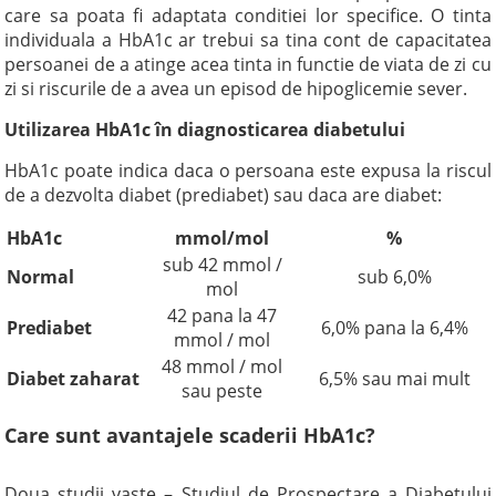
care sa poata fi adaptata conditiei lor specifice. O tinta
individuala a HbA1c ar trebui sa tina cont de capacitatea
persoanei de a atinge acea tinta in functie de viata de zi cu
zi si riscurile de a avea un episod de hipoglicemie sever.
Utilizarea HbA1c în diagnosticarea diabetului
HbA1c poate indica daca o persoana este expusa la riscul
de a dezvolta diabet (prediabet) sau daca are diabet:
HbA1c
mmol/mol
%
sub 42 mmol /
Normal
sub 6,0%
mol
42 pana la 47
Prediabet
6,0% pana la 6,4%
mmol / mol
48 mmol / mol
Diabet zaharat
6,5% sau mai mult
sau peste
Care sunt avantajele scaderii HbA1c?
Doua studii vaste – Studiul de Prospectare a Diabetului