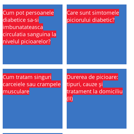
Cum pot persoanele
Care sunt simtomele
diabetice sa-si
piciorului diabetic?
imbunatateasca
circulatia sanguina la
nivelul picioarelor?
Cum tratam singuri
Durerea de picioare:
carceiele sau crampele
tipuri, cauze și
musculare
tratament la domiciliu
(II)