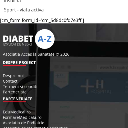
Insulina
Sport - viata activa
[cm_form form_id='cm_5d8dc0fd7e3ff']
Asociatia Acces la Sanatate © 2026
DESPRE PROIECT
Despre noi
Contact
Termeni si conditii
Parteneriate
PARTENERIATE
EduMedical.ro
FormareMedicala.ro
Asociatia de Podiatrie