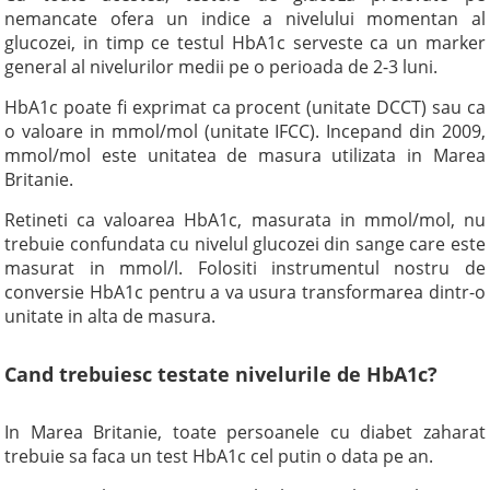
nemancate ofera un indice a nivelului momentan al
glucozei, in timp ce testul HbA1c serveste ca un marker
general al nivelurilor medii pe o perioada de 2-3 luni.
HbA1c poate fi exprimat ca procent (unitate DCCT) sau ca
o valoare in mmol/mol (unitate IFCC). Incepand din 2009,
mmol/mol este unitatea de masura utilizata in Marea
Britanie.
Retineti ca valoarea HbA1c, masurata in mmol/mol, nu
trebuie confundata cu nivelul glucozei din sange care este
masurat in mmol/l. Folositi instrumentul nostru de
conversie HbA1c pentru a va usura transformarea dintr-o
unitate in alta de masura.
Cand trebuiesc testate nivelurile de HbA1c?
In Marea Britanie, toate persoanele cu diabet zaharat
trebuie sa faca un test HbA1c cel putin o data pe an.