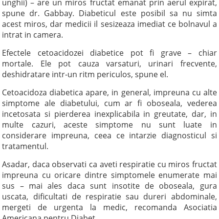
unghii) – are un miros fructat emanat prin aerul expirat,
spune dr. Gabbay. Diabeticul este posibil sa nu simta
acest miros, dar medicii il sesizeaza imediat ce bolnavul a
intrat in camera.
Efectele cetoacidozei diabetice pot fi grave – chiar
mortale. Ele pot cauza varsaturi, urinari frecvente,
deshidratare intr-un ritm periculos, spune el.
Cetoacidoza diabetica apare, in general, impreuna cu alte
simptome ale diabetului, cum ar fi oboseala, vederea
incetosata si pierderea inexplicabila in greutate, dar, in
multe cazuri, aceste simptome nu sunt luate in
considerare impreuna, ceea ce intarzie diagnosticul si
tratamentul.
Asadar, daca observati ca aveti respiratie cu miros fructat
impreuna cu oricare dintre simptomele enumerate mai
sus – mai ales daca sunt insotite de oboseala, gura
uscata, dificultati de respiratie sau dureri abdominale,
mergeti de urgenta la medic, recomanda Asociatia
Americana pentru Diabet.