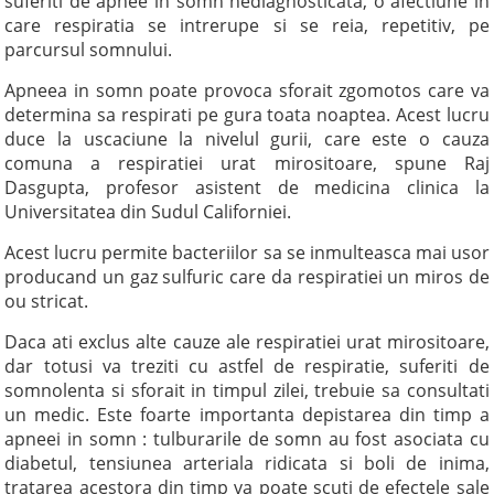
suferiti de apnee in somn nediagnosticata, o afectiune in
care respiratia se intrerupe si se reia, repetitiv, pe
parcursul somnului.
Apneea in somn poate provoca sforait zgomotos care va
determina sa respirati pe gura toata noaptea. Acest lucru
duce la uscaciune la nivelul gurii, care este o cauza
comuna a respiratiei urat mirositoare, spune Raj
Dasgupta, profesor asistent de medicina clinica la
Universitatea din Sudul Californiei.
Acest lucru permite bacteriilor sa se inmulteasca mai usor
producand un gaz sulfuric care da respiratiei un miros de
ou stricat.
Daca ati exclus alte cauze ale respiratiei urat mirositoare,
dar totusi va treziti cu astfel de respiratie, suferiti de
somnolenta si sforait in timpul zilei, trebuie sa consultati
un medic. Este foarte importanta depistarea din timp a
apneei in somn : tulburarile de somn au fost asociata cu
diabetul, tensiunea arteriala ridicata si boli de inima,
tratarea acestora din timp va poate scuti de efectele sale