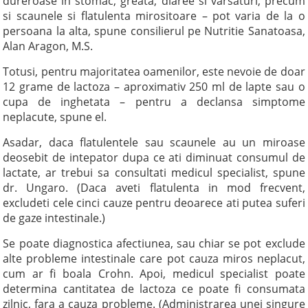
dureroase in stomac, greata, diaree si varsaturi, precum
si scaunele si flatulenta mirositoare – pot varia de la o
persoana la alta, spune consilierul pe Nutritie Sanatoasa,
Alan Aragon, M.S.
Totusi, pentru majoritatea oamenilor, este nevoie de doar
12 grame de lactoza – aproximativ 250 ml de lapte sau o
cupa de inghetata – pentru a declansa simptome
neplacute, spune el.
Asadar, daca flatulentele sau scaunele au un miroase
deosebit de intepator dupa ce ati diminuat consumul de
lactate, ar trebui sa consultati medicul specialist, spune
dr. Ungaro. (Daca aveti flatulenta in mod frecvent,
excludeti cele cinci cauze pentru deoarece ati putea suferi
de gaze intestinale.)
Se poate diagnostica afectiunea, sau chiar se pot exclude
alte probleme intestinale care pot cauza miros neplacut,
cum ar fi boala Crohn. Apoi, medicul specialist poate
determina cantitatea de lactoza ce poate fi consumata
zilnic, fara a cauza probleme. (Administrarea unei singure