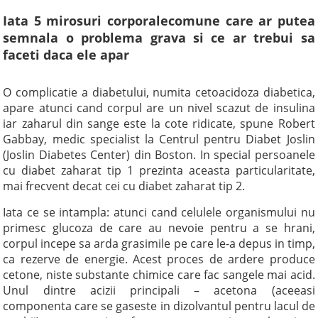
Iata 5 mirosuri corporalecomune care ar putea
semnala o problema grava si ce ar trebui sa
faceti daca ele apar
O complicatie a diabetului, numita cetoacidoza diabetica,
apare atunci cand corpul are un nivel scazut de insulina
iar zaharul din sange este la cote ridicate, spune Robert
Gabbay, medic specialist la Centrul pentru Diabet Joslin
(Joslin Diabetes Center) din Boston. In special persoanele
cu diabet zaharat tip 1 prezinta aceasta particularitate,
mai frecvent decat cei cu diabet zaharat tip 2.
Iata ce se intampla: atunci cand celulele organismului nu
primesc glucoza de care au nevoie pentru a se hrani,
corpul incepe sa arda grasimile pe care le-a depus in timp,
ca rezerve de energie. Acest proces de ardere produce
cetone, niste substante chimice care fac sangele mai acid.
Unul dintre acizii principali – acetona (aceeasi
componenta care se gaseste in dizolvantul pentru lacul de