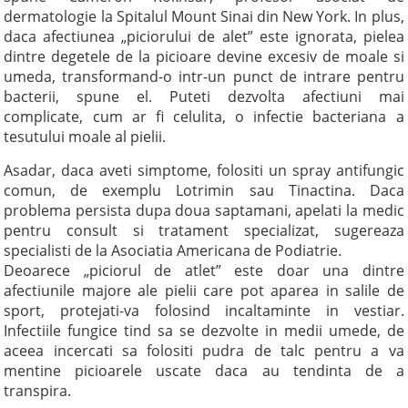
dermatologie la Spitalul Mount Sinai din New York. In plus,
daca afectiunea „piciorului de alet” este ignorata, pielea
dintre degetele de la picioare devine excesiv de moale si
umeda, transformand-o intr-un punct de intrare pentru
bacterii, spune el. Puteti dezvolta afectiuni mai
complicate, cum ar fi celulita, o infectie bacteriana a
tesutului moale al pielii.
Asadar, daca aveti simptome, folositi un spray antifungic
comun, de exemplu Lotrimin sau Tinactina. Daca
problema persista dupa doua saptamani, apelati la medic
pentru consult si tratament specializat, sugereaza
specialisti de la Asociatia Americana de Podiatrie.
Deoarece „piciorul de atlet” este doar una dintre
afectiunile majore ale pielii care pot aparea in salile de
sport, protejati-va folosind incaltaminte in vestiar.
Infectiile fungice tind sa se dezvolte in medii umede, de
aceea incercati sa folositi pudra de talc pentru a va
mentine picioarele uscate daca au tendinta de a
transpira.