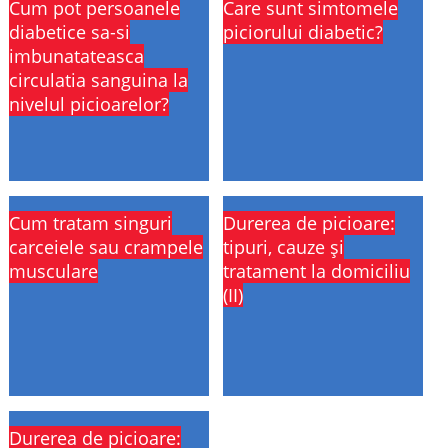
Cum pot persoanele
Care sunt simtomele
diabetice sa-si
piciorului diabetic?
imbunatateasca
circulatia sanguina la
nivelul picioarelor?
Cum tratam singuri
Durerea de picioare:
carceiele sau crampele
tipuri, cauze și
musculare
tratament la domiciliu
(II)
Durerea de picioare: